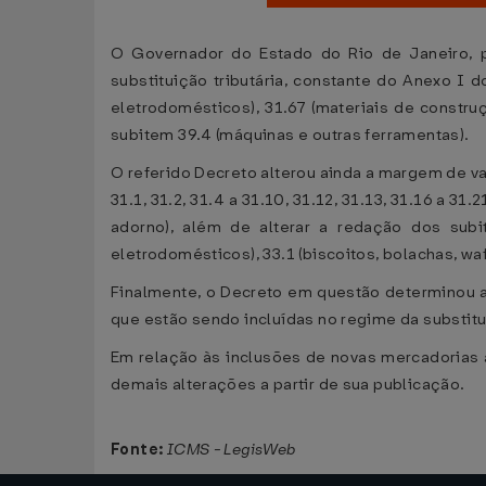
O Governador do Estado do Rio de Janeiro, p
substituição tributária, constante do Anexo I d
eletrodomésticos), 31.67 (materiais de constru
subitem 39.4 (máquinas e outras ferramentas).
O referido Decreto alterou ainda a margem de val
31.1, 31.2, 31.4 a 31.10, 31.12, 31.13, 31.16 a 3
adorno), além de alterar a redação dos subite
eletrodomésticos), 33.1 (biscoitos, bolachas, waf
Finalmente, o Decreto em questão determinou a
que estão sendo incluídas no regime da substit
Em relação às inclusões de novas mercadorias ao
demais alterações a partir de sua publicação.
Fonte:
ICMS - LegisWeb