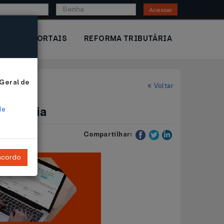
Acessar
IOR
PORTAIS
REFORMA TRIBUTÁRIA
 Geral de
Voltar
ributária
de
Compartilhar:
ncordo