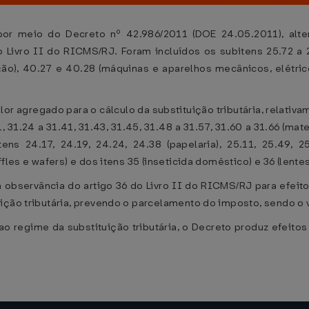
or meio do Decreto nº 42.986/2011 (DOE 24.05.2011), alter
o Livro II do RICMS/RJ. Foram incluídos os subitens 25.72 a 
ção), 40.27 e 40.28 (máquinas e aparelhos mecânicos, elétri
or agregado para o cálculo da substituição tributária, relativam
1.21, 31.24 a 31.41, 31.43, 31.45, 31.48 a 31.57, 31.60 a 31.66 (
ns 24.17, 24.19, 24.24, 24.38 (papelaria), 25.11, 25.49, 25
fles e wafers) e dos itens 35 (inseticida doméstico) e 36 (lente
 observância do artigo 36 do Livro II do RICMS/RJ para efei
uição tributária, prevendo o parcelamento do imposto, sendo o
 regime da substituição tributária, o Decreto produz efeitos