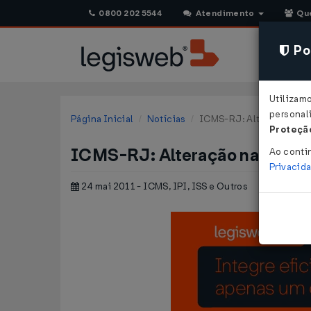
0800 202 5544
Atendimento
Qu
Pol
Utilizam
personali
Página Inicial
Notícias
ICMS-RJ: Alteração na lis
Proteção
ICMS-RJ: Alteração na lista de
Ao conti
Privacid
24 mai 2011 - ICMS, IPI, ISS e Outros