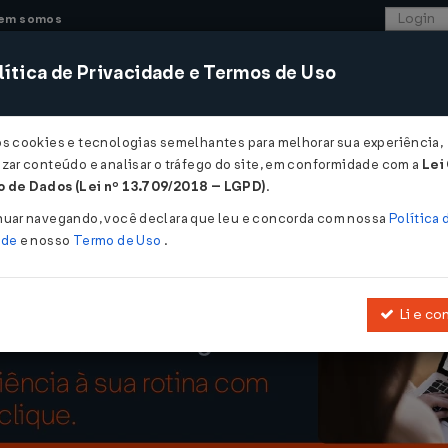
em somos
ítica de Privacidade e Termos de Uso
CONSULTORIA
SISTEMAS
COMÉRCIO EXTER
os cookies e tecnologias semelhantes para melhorar sua experiência,
zar conteúdo e analisar o tráfego do site, em conformidade com a
Lei
ta de mercadorias sujeitas à substituição tributária...
 de Dados (Lei nº 13.709/2018 – LGPD)
.
 mercadorias sujeitas à substituição t
nuar navegando, você declara que leu e concorda com nossa
Política 
ade
e nosso
Termo de Uso
.
Li e co