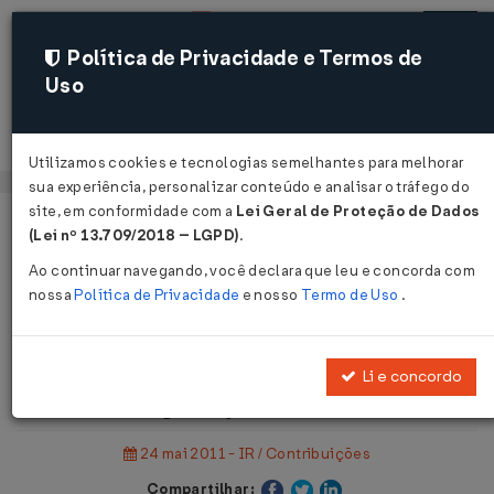
Política de Privacidade e Termos de
Uso
Acessar
Utilizamos cookies e tecnologias semelhantes para melhorar
sua experiência, personalizar conteúdo e analisar o tráfego do
site, em conformidade com a
Lei Geral de Proteção de Dados
Página Inicial
Notícias
(Lei nº 13.709/2018 – LGPD)
.
IOF: Governo atera novamente a legislação do IOF...
Ao continuar navegando, você declara que leu e concorda com
nossa
Política de Privacidade
e nosso
Termo de Uso
.
Voltar
IOF: Governo atera novamente a
Li e concordo
legislação do IOF
24 mai 2011 - IR / Contribuições
Compartilhar: