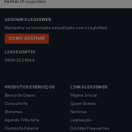
Fonte:
IR-LegisWeb
ASSINAR O LEGISWEB
Mantenha-se informado e atualizado com o LegisWeb.
COMO ASSINAR
LIGUE GRÁTIS
0800 202 5544
PRODUTOS E SERVIÇOS
LINKS LEGISWEB
Banco de Dados
Página Inicial
Consultoria
Quem Somos
Sistemas
Notícias
Agenda Tributária
Legislação
Comércio Exterior
Dúvidas Frequentes