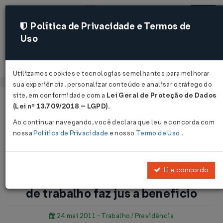
Política de Privacidade e Termos de
Uso
Acessar
Utilizamos cookies e tecnologias semelhantes para melhorar
sua experiência, personalizar conteúdo e analisar o tráfego do
site, em conformidade com a
Lei Geral de Proteção de Dados
Página Inicial
Notícias
(Lei nº 13.709/2018 – LGPD)
.
Auxílio-doença: vítima de acidente de trabalho faz jus a
Ao continuar navegando, você declara que leu e concorda com
benefício ...
nossa
Política de Privacidade
e nosso
Termo de Uso
.
Voltar
Li e concordo
Auxílio-doença: vítima de acidente
de trabalho faz jus a benefício
24 mai 2011 - Trabalho / Previdência