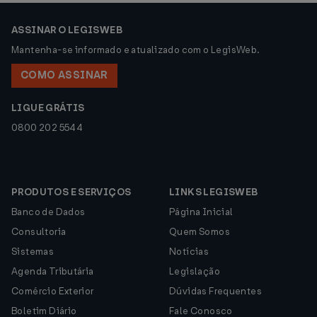
ASSINAR O LEGISWEB
Mantenha-se informado e atualizado com o LegisWeb.
COMO ASSINAR
LIGUE GRÁTIS
0800 202 5544
PRODUTOS E SERVIÇOS
LINKS LEGISWEB
Banco de Dados
Página Inicial
Consultoria
Quem Somos
Sistemas
Notícias
Agenda Tributária
Legislação
Comércio Exterior
Dúvidas Frequentes
Boletim Diário
Fale Conosco