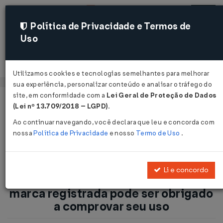
Política de Privacidade e Termos de
Uso
Acessar
Utilizamos cookies e tecnologias semelhantes para melhorar
sua experiência, personalizar conteúdo e analisar o tráfego do
site, em conformidade com a
Lei Geral de Proteção de Dados
Página Inicial
Notícias
(Lei nº 13.709/2018 – LGPD)
.
Marcas e Patentes: Detentor de marca registrada pode ser
Ao continuar navegando, você declara que leu e concorda com
obrigado a comprovar seu uso ...
nossa
Política de Privacidade
e nosso
Termo de Uso
.
Voltar
Li e concordo
Marcas e Patentes: Detentor de
marca registrada pode ser obrigado
a comprovar seu uso