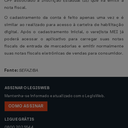
CPF associado à Inscrição Estadual (IE) que irá emitir a
nota fiscal.
O cadastramento da conta é feito apenas uma vez e é
similar ao realizado para acesso à carteira de habilitação
digital. Após o cadastramento inicial, o varejista MEI já
poderá acessar o aplicativo para carregar suas notas
fiscais de entrada de mercadorias e emitir normalmente
suas notas fiscais eletrônicas de vendas para consumidor.
Fonte:
SEFAZ/BA
ASSINAR O LEGISWEB
Mantenha-se informado e atualizado com o LegisWeb.
COMO ASSINAR
LIGUE GRÁTIS
0800 202 5544