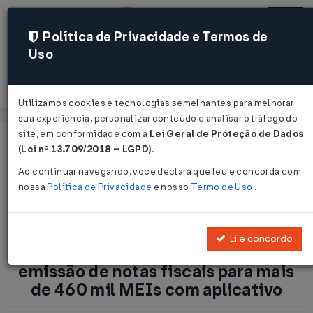
Política de Privacidade e Termos de
Uso
Acessar
Utilizamos cookies e tecnologias semelhantes para melhorar
sua experiência, personalizar conteúdo e analisar o tráfego do
site, em conformidade com a
Lei Geral de Proteção de Dados
Página Inicial
Notícias
(Lei nº 13.709/2018 – LGPD)
.
ICMS/BA: Sefaz-Ba simplifica emissão de notas fiscais para
Ao continuar navegando, você declara que leu e concorda com
mais de 460 mil MEIs com aplicativo...
nossa
Política de Privacidade
e nosso
Termo de Uso
.
Voltar
Li e concordo
ICMS/BA: Sefaz-Ba simplifica
emissão de notas fiscais para mais
de 460 mil MEIs com aplicativo