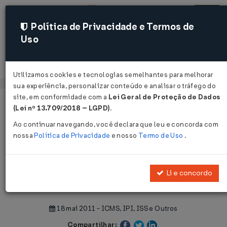
Política de Privacidade e Termos de
Uso
Acessar
Utilizamos cookies e tecnologias semelhantes para melhorar
sua experiência, personalizar conteúdo e analisar o tráfego do
site, em conformidade com a
Lei Geral de Proteção de Dados
Página Inicial
Notícias
(Lei nº 13.709/2018 – LGPD)
.
Indústria pressiona por alterações na Lei Kandir ...
Ao continuar navegando, você declara que leu e concorda com
nossa
Política de Privacidade
e nosso
Termo de Uso
.
Voltar
Indústria pressiona por alterações
Li e concordo
na Lei Kandir
18 mai 2011 - ICMS, IPI, ISS e Outros
Compartilhar: