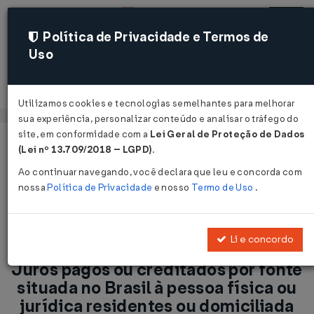
Política de Privacidade e Termos de
Uso
Acessar
Utilizamos cookies e tecnologias semelhantes para melhorar
sua experiência, personalizar conteúdo e analisar o tráfego do
site, em conformidade com a
Lei Geral de Proteção de Dados
Página Inicial
Notícias
(Lei nº 13.709/2018 – LGPD)
.
Juros pagos ou creditados por fonte situada no Brasil à
Ao continuar navegando, você declara que leu e concorda com
pessoa física ou jurídica residentes ou domiciliada no exterior
nossa
Política de Privacidade
e nosso
Termo de Uso
.
...
Voltar
Li e concordo
Juros pagos ou creditados por fonte
situada no Brasil à pessoa física ou
jurídica residentes ou domiciliada