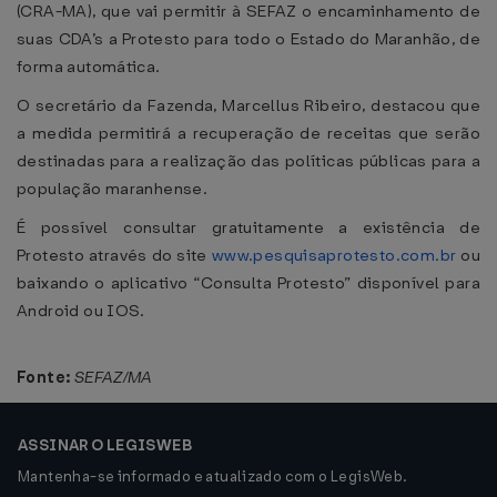
(CRA-MA), que vai permitir à SEFAZ o encaminhamento de
suas CDA’s a Protesto para todo o Estado do Maranhão, de
forma automática.
O secretário da Fazenda, Marcellus Ribeiro, destacou que
a medida permitirá a recuperação de receitas que serão
destinadas para a realização das políticas públicas para a
população maranhense.
É possível consultar gratuitamente a existência de
Protesto através do site
www.pesquisaprotesto.com.br
ou
baixando o aplicativo “Consulta Protesto” disponível para
Android ou IOS.
Fonte:
SEFAZ/MA
ASSINAR O LEGISWEB
Mantenha-se informado e atualizado com o LegisWeb.