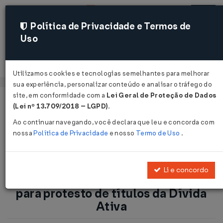
Política de Privacidade e Termos de
Uso
Acessar
Utilizamos cookies e tecnologias semelhantes para melhorar
sua experiência, personalizar conteúdo e analisar o tráfego do
site, em conformidade com a
Lei Geral de Proteção de Dados
Página Inicial
Notícias
(Lei nº 13.709/2018 – LGPD)
.
ICMS/MA: Estado renova Convênio para protesto de títulos da
Ao continuar navegando, você declara que leu e concorda com
Dívida Ativa...
nossa
Política de Privacidade
e nosso
Termo de Uso
.
Voltar
Li e concordo
ICMS/MA: Estado renova Convênio
para protesto de títulos da Dívida
Ativa