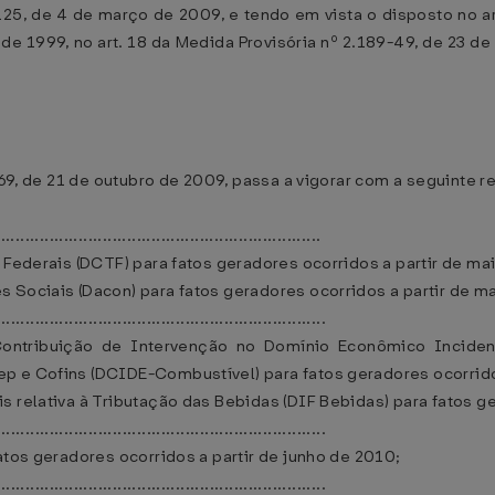
 125, de 4 de março de 2009, e tendo em vista o disposto no ar
o de 1999, no art. 18 da Medida Provisória nº 2.189-49, de 23 de
969, de 21 de outubro de 2009, passa a vigorar com a seguinte 
.................................................................
 Federais (DCTF) para fatos geradores ocorridos a partir de ma
 Sociais (Dacon) para fatos geradores ocorridos a partir de m
....................................................................
ontribuição de Intervenção no Domínio Econômico Incide
p e Cofins (DCIDE-Combustível) para fatos geradores ocorridos
 relativa à Tributação das Bebidas (DIF Bebidas) para fatos ge
....................................................................
atos geradores ocorridos a partir de junho de 2010;
....................................................................