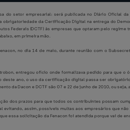
 do setor empresarial: será publicada no Diário Oficial da
a obrigatoriedade da Certificação Digital na entrega do Dem
butos Federais (DCTF) às empresas que optaram pelo regime tri
abaixo, em primeira mão.
a Fenacon, no dia 14 de maio, durante reunião com o Subsecr
ietrobon, entregou ofício onde formalizava pedido para que o
 deste ano, o uso da certificação digital passa ser obrigatór
ento da Dacon e DCTF são 07 e 22 de junho de 2010, ou seja, a
ação dos prazos para que todos os contribuintes possam cump
al evitando, assim, possíveis multas aos empresários que não 
que essa solicitação da Fenacon foi atendida porque vai de en