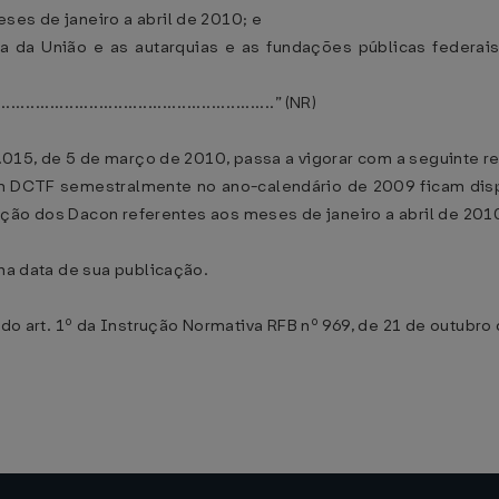
ses de janeiro a abril de 2010; e
ta da União e as autarquias e as fundações públicas federai
..........................................................” (NR)
 1.015, de 5 de março de 2010, passa a vigorar com a seguinte r
am DCTF semestralmente no ano-calendário de 2009 ficam dispe
ntação dos Dacon referentes aos meses de janeiro a abril de 2010
na data de sua publicação.
 do art. 1º da Instrução Normativa RFB nº 969, de 21 de outubro