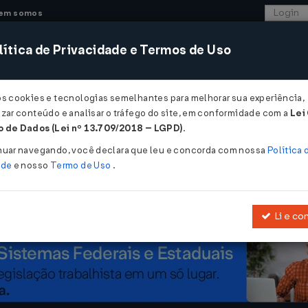
em somos
ítica de Privacidade e Termos de Uso
CONSULTORIA
SISTEMAS
COMÉRCIO EXTER
os cookies e tecnologias semelhantes para melhorar sua experiência,
zar conteúdo e analisar o tráfego do site, em conformidade com a
Lei
ntregues sem a Certificação Digital ...
 de Dados (Lei nº 13.709/2018 – LGPD)
.
gues sem a Certificação Digital
nuar navegando, você declara que leu e concorda com nossa
Política 
ade
e nosso
Termo de Uso
.
Li e co