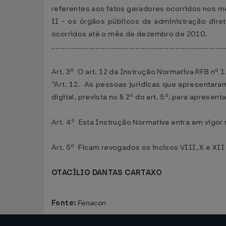
referentes aos fatos geradores ocorridos nos me
II - os órgãos públicos da administração dire
ocorridos até o mês de dezembro de 2010.
.............................................................................
Art. 3º O art. 12 da Instrução Normativa RFB nº
“Art. 12. As pessoas jurídicas que apresentar
digital, prevista no § 2º do art. 5º, para aprese
Art. 4º Esta Instrução Normativa entra em vigor 
Art. 5º Ficam revogados os incisos VIII, X e XII
OTACÍLIO DANTAS CARTAXO
Fonte:
Fenacon