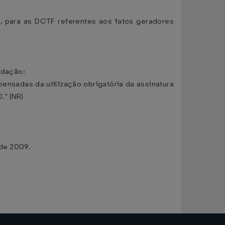
s, para as DCTF referentes aos fatos geradores
edação:
nsadas da utilização obrigatória da assinatura
.” (NR)
 de 2009.