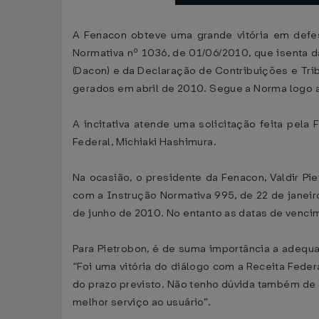
A Fenacon obteve uma grande vitória em defesa
Normativa nº 1036, de 01/06/2010, que isenta d
(Dacon) e da Declaração de Contribuições e Tri
gerados em abril de 2010. Segue a Norma logo 
A incitativa atende uma solicitação feita pel
Federal, Michiaki Hashimura.
Na ocasião, o presidente da Fenacon, Valdir P
com a Instrução Normativa 995, de 22 de janeiro
de junho de 2010. No entanto as datas de vencim
Para Pietrobon, é de suma importância a adequ
“Foi uma vitória do diálogo com a Receita Feder
do prazo previsto. Não tenho dúvida também de 
melhor serviço ao usuário”.