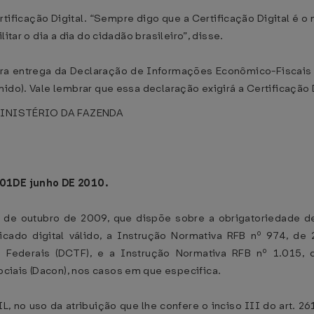
ertificação Digital. “Sempre digo que a Certificação Digital é 
itar o dia a dia do cidadão brasileiro”, disse.
ara entrega da Declaração de Informações Econômico-Fiscais d
mido). Vale lembrar que essa declaração exigirá a Certificação
NISTÉRIO DA FAZENDA
1DE junho DE 2010.
21 de outubro de 2009, que dispõe sobre a obrigatoriedade 
tificado digital válido, a Instrução Normativa RFB nº 974,
os Federais (DCTF), e a Instrução Normativa RFB nº 1.015
iais (Dacon), nos casos em que especifica.
 uso da atribuição que lhe confere o inciso III do art. 261