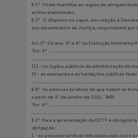
§ 1º Ficam mantidas as regras de obrigatorieda
acima relacionados.
§ 2º O disposto no caput, em relação à Declara
aos serventuários da Justiça, responsáveis por 
Art. 2º Os arts. 3º e 4º da Instrução Normativa
“Art. 3º ...................................................................
..............................................................................
III - os órgãos públicos da administração dire
IV - as autarquias e as fundações públicas fed
..............................................................................
§ 8º As pessoas jurídicas de que tratam os inc
a partir de 1º de janeiro de 2011.” (NR)
“Art. 4º ...................................................................
..............................................................................
§ 2º Para a apresentação da DCTF é obrigatória 
obrigação:
I - as pessoas jurídicas tributadas pelo lucro