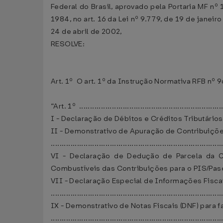
Federal do Brasil, aprovado pela Portaria MF nº
1984, no art. 16 da Lei nº 9.779, de 19 de janeir
24 de abril de 2002,
RESOLVE:
Art. 1º O art. 1º da Instrução Normativa RFB nº 
“Art. 1º ...................................................................
I - Declaração de Débitos e Créditos Tributários
II - Demonstrativo de Apuração de Contribuições
..............................................................................
VI - Declaração de Dedução de Parcela da C
Combustíveis das Contribuições para o PIS/Pase
VII - Declaração Especial de Informações Fiscais
..............................................................................
IX - Demonstrativo de Notas Fiscais (DNF) para f
..............................................................................