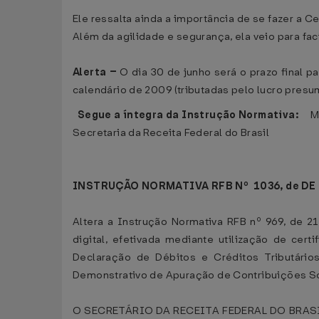
Ele ressalta ainda a importância de se fazer a C
Além da agilidade e segurança, ela veio para facil
Alerta –
O dia 30 de junho será o prazo final p
calendário de 2009 (tributadas pelo lucro presu
Segue a íntegra da Instrução Normativa:
MI
Secretaria da Receita Federal do Brasil
INSTRUÇÃO NORMATIVA RFB Nº 1036, de DE 0
Altera a Instrução Normativa RFB nº 969, de 
digital, efetivada mediante utilização de cer
Declaração de Débitos e Créditos Tributári
Demonstrativo de Apuração de Contribuições Soc
O SECRETÁRIO DA RECEITA FEDERAL DO BRASIL, no