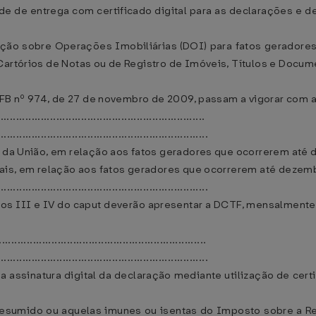
de de entrega com certificado digital para as declarações e d
ção sobre Operações Imobiliárias (DOI) para fatos geradores o
Cartórios de Notas ou de Registro de Imóveis, Títulos e Docume
 RFB nº 974, de 27 de novembro de 2009, passam a vigorar com 
.................................................................
....................................................................
ta da União, em relação aos fatos geradores que ocorrerem até
erais, em relação aos fatos geradores que ocorrerem até dezem
....................................................................
isos III e IV do caput deverão apresentar a DCTF, mensalment
.................................................................
....................................................................
a assinatura digital da declaração mediante utilização de certi
 presumido ou aquelas imunes ou isentas do Imposto sobre a R