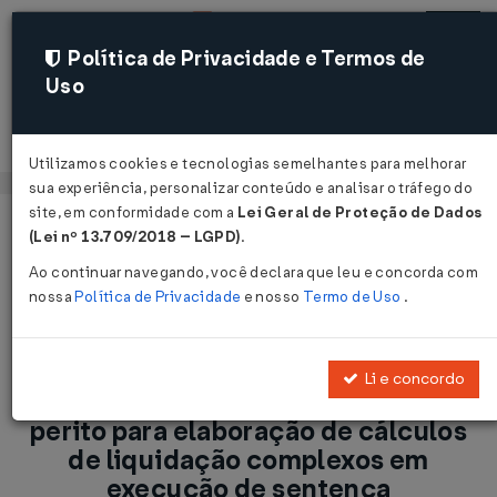
Política de Privacidade e Termos de
Uso
Acessar
Utilizamos cookies e tecnologias semelhantes para melhorar
sua experiência, personalizar conteúdo e analisar o tráfego do
site, em conformidade com a
Lei Geral de Proteção de Dados
Página Inicial
Notícias
(Lei nº 13.709/2018 – LGPD)
.
Trabalhismo - Juiz poderá nomear perito para elaboração de
Ao continuar navegando, você declara que leu e concorda com
cálculos de liquidação complexos em execução de sentença...
nossa
Política de Privacidade
e nosso
Termo de Uso
.
Voltar
Li e concordo
Trabalhismo - Juiz poderá nomear
perito para elaboração de cálculos
de liquidação complexos em
execução de sentença