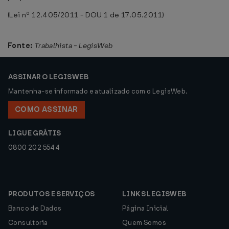
(Lei nº 12.405/2011 - DOU 1 de 17.05.2011)
Fonte:
Trabalhista - LegisWeb
ASSINAR O LEGISWEB
Mantenha-se informado e atualizado com o LegisWeb.
COMO ASSINAR
LIGUE GRÁTIS
0800 202 5544
PRODUTOS E SERVIÇOS
LINKS LEGISWEB
Banco de Dados
Página Inicial
Consultoria
Quem Somos