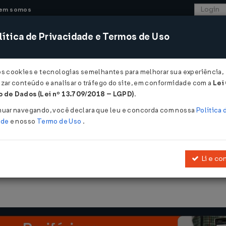
em somos
ítica de Privacidade e Termos de Uso
CONSULTORIA
SISTEMAS
COMÉRCIO EXTER
os cookies e tecnologias semelhantes para melhorar sua experiência,
zar conteúdo e analisar o tráfego do site, em conformidade com a
Lei
 de Dados (Lei nº 13.709/2018 – LGPD)
.
nto dos tributos, devidos pelos sujeitos passivos domiciliados no mu
nuar navegando, você declara que leu e concorda com nossa
Política 
ade
e nosso
Termo de Uso
.
os prazos para pagamento dos tributos, 
Li e co
cípio de São Lourenço do Sul