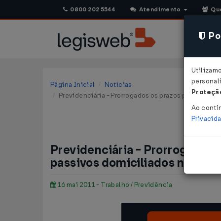
0800 202 5544
Atendimento
Qu
Pol
Utilizam
personali
Página Inicial
Notícias
Proteção
Previdenciária - Prorrogados os prazos para pagame
Ao conti
Privacid
Previdenciária - Prorrogados 
passivos domiciliados no muni
16 mai 2011 - Trabalho / Previdência