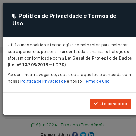
Política de Privacidade e Termos de
Uso
Acessar
Utilizamos cookies e tecnologias semelhantes para melhorar
sua experiência, personalizar conteúdo e analisar o tráfego do
site, em conformidade com a
Lei Geral de Proteção de Dados
Página Inicial
Notícias
(Lei nº 13.709/2018 – LGPD)
.
Lei para motoristas de app pode mudar futuro do trabalho...
Ao continuar navegando, você declara que leu e concorda com
nossa
Política de Privacidade
e nosso
Termo de Uso
.
Voltar
Lei para motoristas de app pode
Li e concordo
mudar futuro do trabalho
6 jun 2024 - Trabalho / Previdência
Compartilhar: