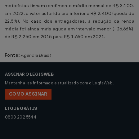
motoristas tinham rendimento médio mensal de R$ 3.100.
Em 2022, o valor auferido era inferior a R$ 2.400 (queda de
22,5%). No caso dos entregadores, a redução da renda
média foi ainda mais aguda em intervalo menor (- 26,66%),
de R$ 2.250 em 2015 para R$ 1.650 em 2021.
Fonte:
Agência Brasil
ASSINAR O LEGISWEB
Mantenha-se informado e atualizado com o LegisWeb.
COMO ASSINAR
LIGUE GRÁTIS
0800 202 5544