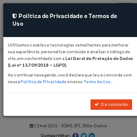
Política de Privacidade e Termos de
Uso
Acessar
Utilizamos cookies e tecnologias semelhantes para melhorar
sua experiência, personalizar conteúdo e analisar o tráfego do
site, em conformidade com a
Lei Geral de Proteção de Dados
Página Inicial
Notícias
(Lei nº 13.709/2018 – LGPD)
.
Empresas procuram reaver crédito de ICMS...
Ao continuar navegando, você declara que leu e concorda com
nossa
Política de Privacidade
e nosso
Termo de Uso
.
Voltar
Empresas procuram reaver crédito
Li e concordo
de ICMS
13 mai 2011 - ICMS, IPI, ISS e Outros
Compartilhar: