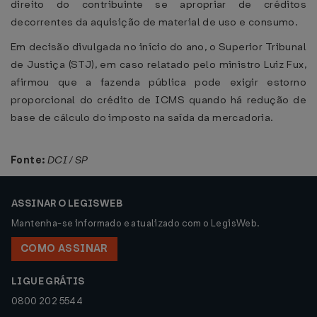
direito do contribuinte se apropriar de créditos
decorrentes da aquisição de material de uso e consumo.
Em decisão divulgada no início do ano, o Superior Tribunal
de Justiça (STJ), em caso relatado pelo ministro Luiz Fux,
afirmou que a fazenda pública pode exigir estorno
proporcional do crédito de ICMS quando há redução de
base de cálculo do imposto na saída da mercadoria.
Fonte:
DCI / SP
ASSINAR O LEGISWEB
Mantenha-se informado e atualizado com o LegisWeb.
COMO ASSINAR
LIGUE GRÁTIS
0800 202 5544