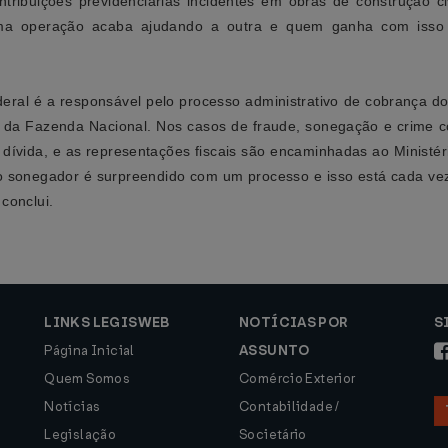
ontribuições previdenciárias incidentes em obras de construção
 Uma operação acaba ajudando a outra e quem ganha com iss
ral é a responsável pelo processo administrativo de cobrança do
ia da Fazenda Nacional. Nos casos de fraude, sonegação e crime co
 dívida, e as representações fiscais são encaminhadas ao Ministér
 o sonegador é surpreendido com um processo e isso está cada v
 conclui.
LINKS LEGISWEB
NOTÍCIAS POR
S
Página Inicial
ASSUNTO
Quem Somos
Comércio Exterior
Notícias
Contabilidade /
Legislação
Societário