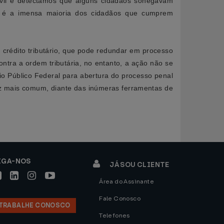
 civil e detectamos que alguns cidadãos sonegavam
o é a imensa maioria dos cidadãos que cumprem
 crédito tributário, que pode redundar em processo
ntra a ordem tributária, no entanto, a ação não se
io Público Federal para abertura do processo penal
ez mais comum, diante das inúmeras ferramentas de
IGA-NOS
JÁ SOU CLIENTE
Área do Assinante
Fale Conosco
TRABALHE CONOSCO
Telefones