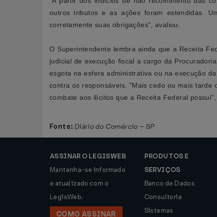
"A partir dos indícios de não recolhimento das c
outros tributos e as ações foram estendidas.
corretamente suas obrigações", avaliou.
O Superintendente lembra ainda que a Receita Fede
judicial de execução fiscal a cargo da Procurador
esgota na esfera administrativa ou na execução da
contra os responsáveis. "Mais cedo ou mais tarde
combate aos ilícitos que a Receita Federal possui",
Fonte:
Diário do Comércio – SP
ASSINAR O LEGISWEB
PRODUTOS E
Mantenha-se informado
SERVIÇOS
e atualizado com o
Banco de Dados
LegisWeb.
Consultoria
Sistemas
COMO ASSINAR