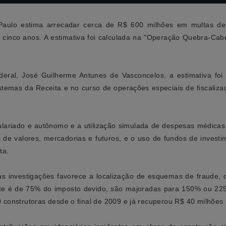
Paulo estima arrecadar cerca de R$ 600 milhões em multas de 
 cinco anos. A estimativa foi calculada na "Operação Quebra-Cabe
eral, José Guilherme Antunes de Vasconcelos, a estimativa foi
stemas da Receita e no curso de operações especiais de fiscaliz
lariado e autônomo e a utilização simulada de despesas médicas 
e valores, mercadorias e futuros, e o uso de fundos de investime
ta.
 investigações favorece a localização de esquemas de fraude, c
nte é de 75% do imposto devido, são majoradas para 150% ou 2
 construtoras desde o final de 2009 e já recuperou R$ 40 milhões