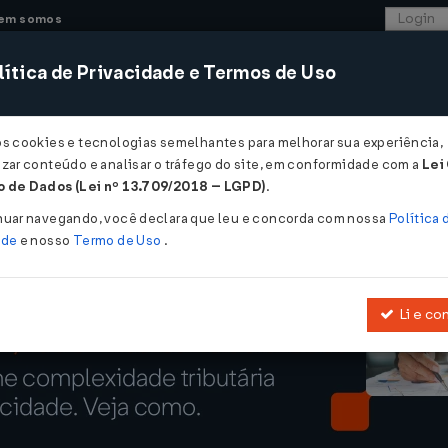
em somos
ítica de Privacidade e Termos de Uso
CONSULTORIA
SISTEMAS
COMÉRCIO EXTER
os cookies e tecnologias semelhantes para melhorar sua experiência,
zar conteúdo e analisar o tráfego do site, em conformidade com a
Lei
0 mi com multas a contribuintes ...
 de Dados (Lei nº 13.709/2018 – LGPD)
.
 com multas a contribuintes
nuar navegando, você declara que leu e concorda com nossa
Política 
ade
e nosso
Termo de Uso
.
Li e co