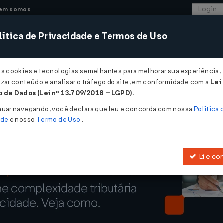
em somos
ítica de Privacidade e Termos de Uso
CONSULTORIA
SISTEMAS
COMÉRCIO EXTER
os cookies e tecnologias semelhantes para melhorar sua experiência,
zar conteúdo e analisar o tráfego do site, em conformidade com a
Lei
perdas de R$ 29 milhões ao ano com comércio eletrônico...
 de Dados (Lei nº 13.709/2018 – LGPD)
.
as de R$ 29 milhões ao ano com comérc
nuar navegando, você declara que leu e concorda com nossa
Política 
ade
e nosso
Termo de Uso
.
Li e co