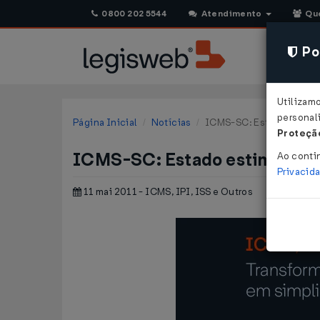
0800 202 5544
Atendimento
Qu
Pol
Utilizam
personali
Página Inicial
Notícias
ICMS-SC: Estado estima 
Proteção
ICMS-SC: Estado estima perd
Ao conti
Privacid
11 mai 2011 - ICMS, IPI, ISS e Outros