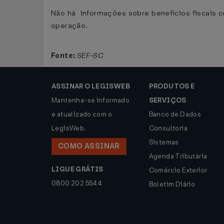
Não há informações sobre benefícios fiscais c
operação.
Fonte:
SEF-SC
ASSINAR O LEGISWEB
PRODUTOS E
Mantenha-se informado
SERVIÇOS
e atualizado com o
Banco de Dados
LegisWeb.
Consultoria
Sistemas
COMO ASSINAR
Agenda Tributária
LIGUE GRÁTIS
Comércio Exterior
0800 202 5544
Boletim Diário