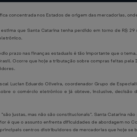
 fica concentrada nos Estados de origem das mercadorias, onde
s, estima que Santa Catarina tenha perdido em torno de R$ 
eletrônico.
dio prazo nas finanças estaduais é tão importante que o tema,
 Brasil. Ocorre que hoje a tributação sobre compras feitas pela
idores.
scal Lucian Eduardo Oliveira, coordenador Grupo de Especial
bre o comércio eletrônico e já obteve, inclusive, decisão 
são justas, mas não são constitucionais". Santa Catarina nã
Pior é que o assunto enfrenta dificuldades de abordagem no 
 principais centros distribuidores de mercadorias que hoje se