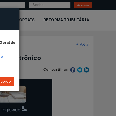
Acessar
IOR
PORTAIS
REFORMA TRIBUTÁRIA
 Geral de
Voltar
io eletrônico
de
Compartilhar:
ncordo