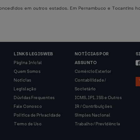
oncedidos em outros estados. Em Pernambuco e Tocantins hou
LINKS LEGISWEB
NOTÍCIAS POR
S
Página Inicial
ASSUNTO
Quem Somos
Comércio Exterior
Notícias
Contabilidade /
Legislação
Societário
Dúvidas Frequentes
ICMS, IPI, ISS e Outros
Fale Conosco
IR / Contribuições
Política de Privacidade
Simples Nacional
Termo de Uso
Trabalho / Previdência