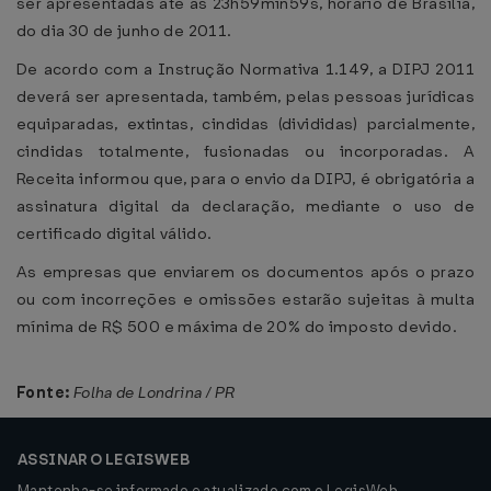
ser apresentadas até as 23h59min59s, horário de Brasília,
do dia 30 de junho de 2011.
De acordo com a Instrução Normativa 1.149, a DIPJ 2011
deverá ser apresentada, também, pelas pessoas jurídicas
equiparadas, extintas, cindidas (divididas) parcialmente,
cindidas totalmente, fusionadas ou incorporadas. A
Receita informou que, para o envio da DIPJ, é obrigatória a
assinatura digital da declaração, mediante o uso de
certificado digital válido.
As empresas que enviarem os documentos após o prazo
ou com incorreções e omissões estarão sujeitas à multa
mínima de R$ 500 e máxima de 20% do imposto devido.
Fonte:
Folha de Londrina / PR
ASSINAR O LEGISWEB
Mantenha-se informado e atualizado com o LegisWeb.