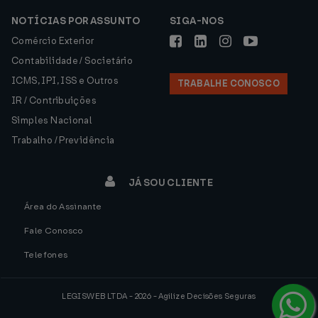
NOTÍCIAS POR ASSUNTO
SIGA-NOS
Comércio Exterior
Contabilidade / Societário
ICMS, IPI, ISS e Outros
TRABALHE CONOSCO
IR / Contribuições
Simples Nacional
Trabalho / Previdência
JÁ SOU CLIENTE
Área do Assinante
Fale Conosco
Telefones
LEGISWEB LTDA - 2026 - Agilize Decisões Seguras