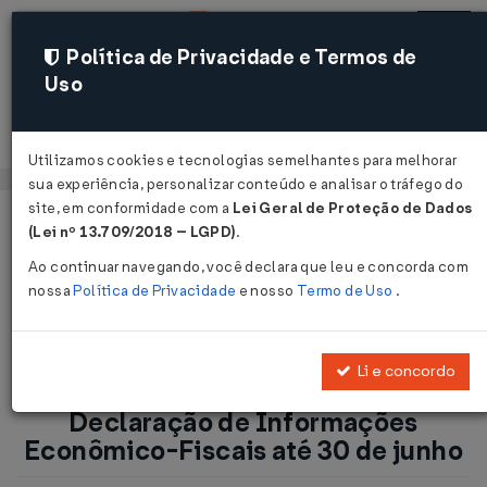
Política de Privacidade e Termos de
Uso
Acessar
Utilizamos cookies e tecnologias semelhantes para melhorar
sua experiência, personalizar conteúdo e analisar o tráfego do
site, em conformidade com a
Lei Geral de Proteção de Dados
Página Inicial
Notícias
(Lei nº 13.709/2018 – LGPD)
.
Empresas devem entregar Declaração de Informações
Ao continuar navegando, você declara que leu e concorda com
Econômico-Fiscais até 30 de junho...
nossa
Política de Privacidade
e nosso
Termo de Uso
.
Voltar
Li e concordo
Empresas devem entregar
Declaração de Informações
Econômico-Fiscais até 30 de junho