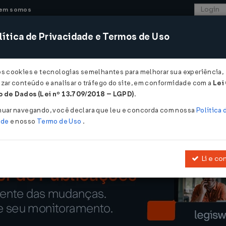
em somos
ítica de Privacidade e Termos de Uso
CONSULTORIA
SISTEMAS
COMÉRCIO EXTER
os cookies e tecnologias semelhantes para melhorar sua experiência,
zar conteúdo e analisar o tráfego do site, em conformidade com a
Lei
empreendedora do G20 e do Bric...
 de Dados (Lei nº 13.709/2018 – LGPD)
.
endedora do G20 e do Bric
nuar navegando, você declara que leu e concorda com nossa
Política 
ade
e nosso
Termo de Uso
.
Li e co