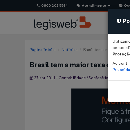
0800 202 5544
Atendimento
Qu
Pol
Utilizam
personali
Página Inicial
Notícias
Brasil tem a maior taxa 
Proteção
Brasil tem a maior taxa empre
Ao conti
Privacid
27 abr 2011 - Contabilidade / Societário