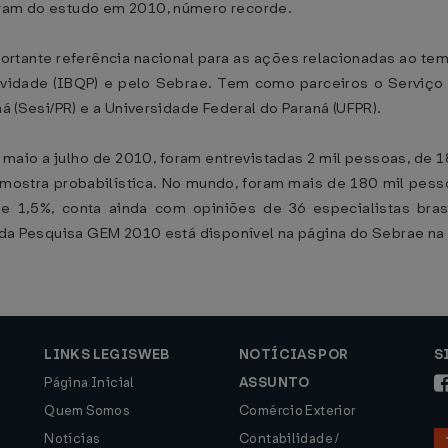
aram do estudo em 2010, número recorde.
tante referência nacional para as ações relacionadas ao te
utividade (IBQP) e pelo Sebrae. Tem como parceiros o Serviço
ná (Sesi/PR) e a Universidade Federal do Paraná (UFPR).
maio a julho de 2010, foram entrevistadas 2 mil pessoas, de 
amostra probabilística. No mundo, foram mais de 180 mil pes
1,5%, conta ainda com opiniões de 36 especialistas bras
a da Pesquisa GEM 2010 está disponível na página do Sebrae na 
LINKS LEGISWEB
NOTÍCIAS POR
S
Página Inicial
ASSUNTO
Quem Somos
Comércio Exterior
Notícias
Contabilidade /