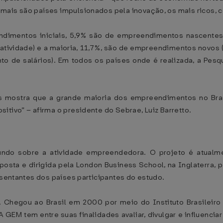
mais são países impulsionados pela inovação, os mais ricos, c
ndimentos iniciais, 5,9% são de empreendimentos nascentes
atividade) e a maioria, 11,7%, são de empreendimentos novos 
to de salários). Em todos os países onde é realizada, a Pe
s mostra que a grande maioria dos empreendimentos no Bras
itivo” – afirma o presidente do Sebrae, Luiz Barretto.
do sobre a atividade empreendedora. O projeto é atualme
osta e dirigida pela London Business School, na Inglaterra, 
esentantes dos países participantes do estudo.
. Chegou ao Brasil em 2000 por meio do Instituto Brasileiro
 GEM tem entre suas finalidades avaliar, divulgar e influenci