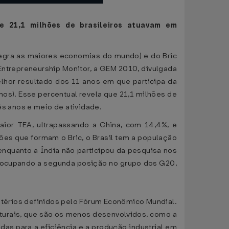
e 21,1 milhões de brasileiros atuavam em
egra as maiores economias do mundo) e do Bric
 Entrepreneurship Monitor, a GEM 2010, divulgada
elhor resultado dos 11 anos em que participa da
nos). Esse percentual revela que 21,1 milhões de
s anos e meio de atividade.
ior TEA, ultrapassando a China, com 14,4%, e
ões que formam o Bric, o Brasil tem a população
enquanto a Índia não participou da pesquisa nos
%, ocupando a segunda posição no grupo dos G20,
itérios definidos pelo Fórum Econômico Mundial.
turais, que são os menos desenvolvidos, como a
das para a eficiência e a produção industrial em