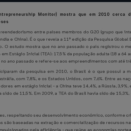
trepreneurship Monitor) mostra que em 2010 cerca d
eses
preendedorismo entre países membros do G20 (grupo que int
Índia e China). É o que revela a 11ª edição da Pesquisa Global
lo. O estudo mostra que no ano passado o país registrou o m
 Estágio Inicial (TEA): 17,5% da população adulta (18 a 64 a
 no ano passado e refere-se aos empreendimentos com até trê
ciparam da pesquisa em 2010, o Brasil é o que possui a ma
trália, com 7,8%, e os Estados Unidos, com 7,6%. Entre as naç
s em estágio inicial - a China teve 14,4%, a Rússia, 3,9%, 
ia sido de 11,5%. Em 2009, a TEA do Brasil havia sido de 15,3
ses, respeitando seu desenvolvimento econômico, conforme cr
as são baseadas na extração e comercialização de recursos na
 impulsionados pela eficiência - que reúne as economias nortea