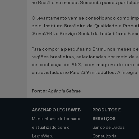
no Brasil e no mundo. Sessenta países particip
O levantamento vem se consolidando como impor
pelo Instituto Brasileiro da Qualidade e Prod
(Senai/PR), o Serviço Social da Indústria no Para
Para compor a pesquisa no Brasil, nos meses de 
regiões brasileiras, selecionadas por meio de 
de confiança de 95%, com margem de erro de 
entrevistados no País 23,9 mil adultos. A íntegr
Fonte:
Agência Sebrae
ASSINAR O LEGISWEB
PRODUTOS E
Mantenha-se informado
SERVIÇOS
e atualizado com o
Banco de Dados
LegisWeb.
Consultoria