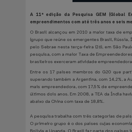
A 11ª edição da Pesquisa GEM (Global En
empreendimentos com até três anos e seis m
O Brasil alcançou em 2010 a maior taxa de em
(grupo que reúne os emergentes Brasil, Rússia, 
pelo Sebrae nesta terça-feira (26), em São Pau
pesquisa, com a maior Taxa de Empreendedores em
brasileiros exerceram atividade empreendedora
Entre os 17 países membros do G20 que parti
superando também a Argentina, com 14,2%, a Aus
mais empreendedora, com 17,5% de empreendedore
últimos dois anos. Em 2008, a TEA da Índia hav
abaixo da China com taxa de 18,8%.
A pesquisa trabalha com três categorias de paí
O primeiro grupo é o dos países cujas economi
Bolívia e Uganda. O Brasil faz parte dos países