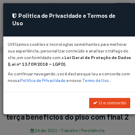
Política de Privacidade e Termos de
Uso
Acessar
Utilizamos cookies e tecnologias semelhantes para melhorar
sua experiência, personalizar conteúdo e analisar o tráfego do
site, em conformidade com a
Lei Geral de Proteção de Dados
Página Inicial
Notícias
(Lei nº 13.709/2018 – LGPD)
.
Benefícios: INSS deposita neste terça benefícios do piso
Ao continuar navegando, você declara que leu e concorda com
com final 2...
nossa
Política de Privacidade
e nosso
Termo de Uso
.
Voltar
Li e concordo
Benefícios: INSS deposita neste
terça benefícios do piso com final 2
26 abr 2011 - Trabalho / Previdência