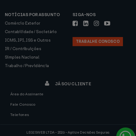
NOTÍCIAS POR ASSUNTO
SIGA-NOS
Comércio Exterior
Contabilidade / Societário
ICMS, IPI, ISS e Outros
TRABALHE CONOSCO
IR / Contribuições
Simples Nacional
Trabalho / Previdência
JÁ SOU CLIENTE
Área do Assinante
Fale Conosco
Telefones
LEGISWEB LTDA - 2026 - Agilize Decisões Seguras