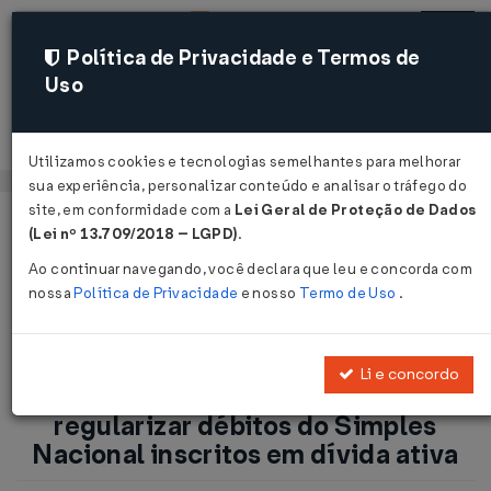
Política de Privacidade e Termos de
Uso
Acessar
Utilizamos cookies e tecnologias semelhantes para melhorar
sua experiência, personalizar conteúdo e analisar o tráfego do
site, em conformidade com a
Lei Geral de Proteção de Dados
Página Inicial
Notícias
(Lei nº 13.709/2018 – LGPD)
.
PGFN abre negociações para regularizar débitos do Simples
Ao continuar navegando, você declara que leu e concorda com
Nacional inscritos em dívida ativa...
nossa
Política de Privacidade
e nosso
Termo de Uso
.
Voltar
Li e concordo
PGFN abre negociações para
regularizar débitos do Simples
Nacional inscritos em dívida ativa