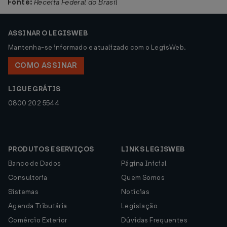
Fonte:
Receita Federal do Brasil
ASSINAR O LEGISWEB
Mantenha-se informado e atualizado com o LegisWeb.
COMO ASSINAR
LIGUE GRÁTIS
0800 202 5544
PRODUTOS E SERVIÇOS
LINKS LEGISWEB
Banco de Dados
Página Inicial
Consultoria
Quem Somos
Sistemas
Notícias
Agenda Tributária
Legislação
Comércio Exterior
Dúvidas Frequentes