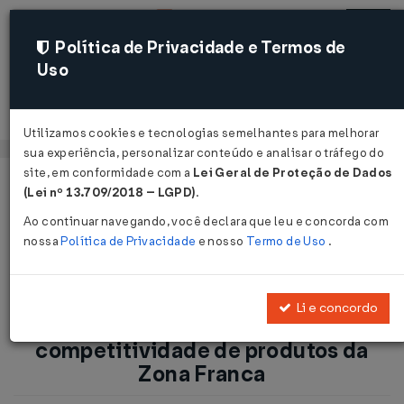
Política de Privacidade e Termos de
Uso
Acessar
Utilizamos cookies e tecnologias semelhantes para melhorar
sua experiência, personalizar conteúdo e analisar o tráfego do
site, em conformidade com a
Lei Geral de Proteção de Dados
Página Inicial
Notícias
(Lei nº 13.709/2018 – LGPD)
.
Novo Decreto do IPI preserva competitividade de produtos
Ao continuar navegando, você declara que leu e concorda com
da Zona Franca...
nossa
Política de Privacidade
e nosso
Termo de Uso
.
Voltar
Li e concordo
Novo Decreto do IPI preserva
competitividade de produtos da
Zona Franca