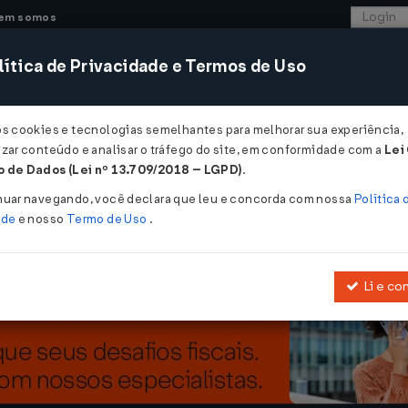
em somos
ítica de Privacidade e Termos de Uso
CONSULTORIA
SISTEMAS
COMÉRCIO EXTER
os cookies e tecnologias semelhantes para melhorar sua experiência,
zar conteúdo e analisar o tráfego do site, em conformidade com a
Lei
 de junho após pleito da FENACON, CFC e Ibracon...
 de Dados (Lei nº 13.709/2018 – LGPD)
.
junho após pleito da FENACON, CFC e Ib
nuar navegando, você declara que leu e concorda com nossa
Política 
ade
e nosso
Termo de Uso
.
Li e co