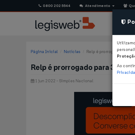
0800 202 5544
Atendimento
Qu
Pol
Utilizam
personali
Página Inicial
Notícias
Relp é prorrogado para 3
Proteção
Relp é prorrogado para 3 de 
Ao conti
Privacid
1 jun 2022 - Simples Nacional