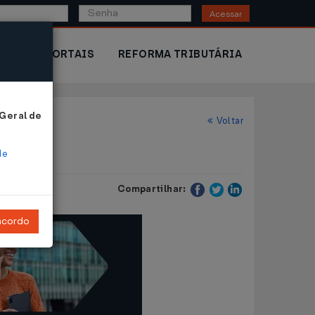
Acessar
IOR
PORTAIS
REFORMA TRIBUTÁRIA
 Geral de
Voltar
racon
de
Compartilhar:
ncordo