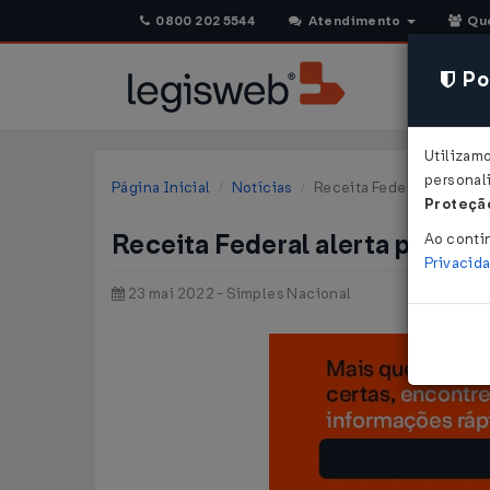
0800 202 5544
Atendimento
Qu
Pol
Utilizam
personali
Página Inicial
Notícias
Receita Federal alerta pa
Proteção
Receita Federal alerta para o 
Ao conti
Privacid
23 mai 2022 - Simples Nacional