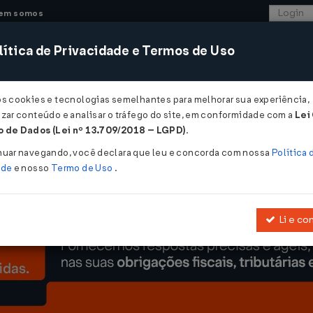
em somos
ítica de Privacidade e Termos de Uso
CONSULTORIA
SISTEMAS
COMÉRCIO EXTER
os cookies e tecnologias semelhantes para melhorar sua experiência,
zar conteúdo e analisar o tráfego do site, em conformidade com a
Lei
ra o fim do prazo de adesão ao Relp ...
 de Dados (Lei nº 13.709/2018 – LGPD)
.
fim do prazo de adesão ao Relp
nuar navegando, você declara que leu e concorda com nossa
Política 
ade
e nosso
Termo de Uso
.
Li e co