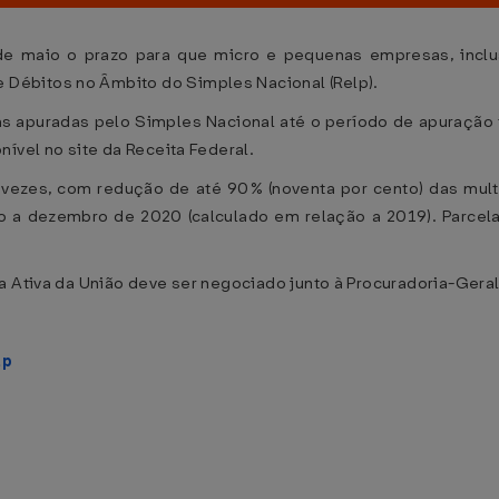
 de maio o prazo para que micro e pequenas empresas, inclu
Débitos no Âmbito do Simples Nacional (Relp).
s apuradas pelo Simples Nacional até o período de apuração 
ível no site da Receita Federal.
vezes, com redução de até 90% (noventa por cento) das mul
o a dezembro de 2020 (calculado em relação a 2019). Parc
a Ativa da União deve ser negociado junto à Procuradoria-Gera
lp