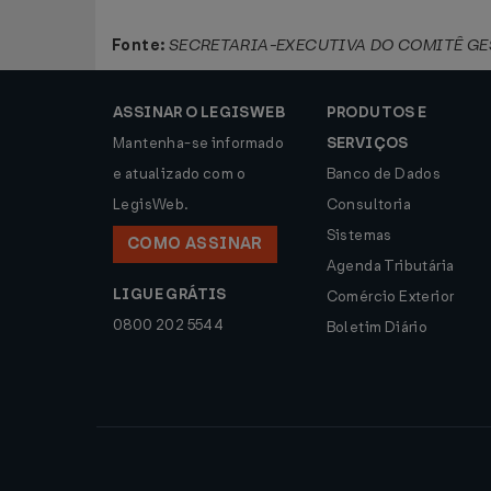
Fonte:
SECRETARIA-EXECUTIVA DO COMITÊ GE
ASSINAR O LEGISWEB
PRODUTOS E
Mantenha-se informado
SERVIÇOS
e atualizado com o
Banco de Dados
LegisWeb.
Consultoria
Sistemas
COMO ASSINAR
Agenda Tributária
LIGUE GRÁTIS
Comércio Exterior
0800 202 5544
Boletim Diário