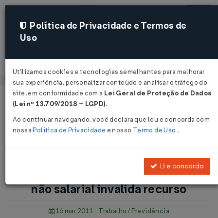
Política de Privacidade e Termos de
Uso
Acessar
Utilizamos cookies e tecnologias semelhantes para melhorar
sua experiência, personalizar conteúdo e analisar o tráfego do
site, em conformidade com a
Lei Geral de Proteção de Dados
Página Inicial
Notícias
(Lei nº 13.709/2018 – LGPD)
.
Aviso-prévio indenizado: natureza não salarial invalida
Ao continuar navegando, você declara que leu e concorda com
recurso...
nossa
Política de Privacidade
e nosso
Termo de Uso
.
Voltar
Li e concordo
Aviso-prévio indenizado: natureza
não salarial invalida recurso
16 mar 2011 - Trabalho / Previdência