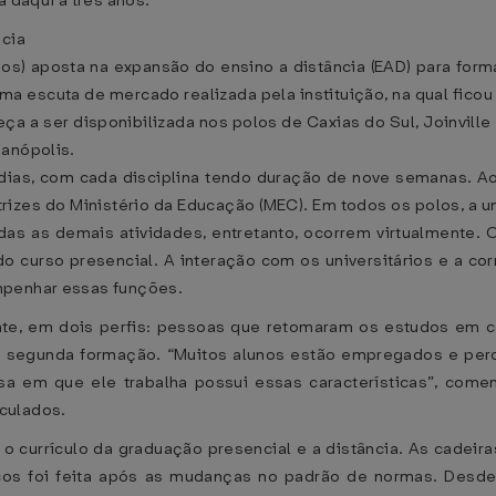
a daqui a três anos.
ncia
os) aposta na expansão do ensino a distância (EAD) para form
a escuta de mercado realizada pela instituição, na qual fico
 a ser disponibilizada nos polos de Caxias do Sul, Joinville 
ianópolis.
 dias, com cada disciplina tendo duração de nove semanas. Ao
trizes do Ministério da Educação (MEC). Em todos os polos, a
das as demais atividades, entretanto, ocorrem virtualmente. O
 curso presencial. A interação com os universitários e a co
mpenhar essas funções.
e, em dois perfis: pessoas que retomaram os estudos em c
ma segunda formação. “Muitos alunos estão empregados e p
a em que ele trabalha possui essas características”, comen
culados.
re o currículo da graduação presencial e a distância. As cad
cos foi feita após as mudanças no padrão de normas. Desde