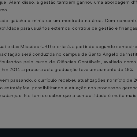
aque. Além disso, a gestão também ganhou uma abordagem dif
smo.
ade gaúcha a ministrar um mestrado na área. Com concentra
ilidade para usuários externos, controle de gestão e finanças
uai e das Missões (URI) ofertará, a partir do segundo semest
acitação será conduzida no campus de Santo Ângelo da instit
tibulandos pelo curso de Ciências Contábeis, avaliado com
 Em 2011, a procura pela graduação teve um aumento de 18%.
 vem passando, o currículo recebeu atualizações no início de
estratégica, possibilitando a atuação nos processos gerencia
mudanças. Ele tem de saber que a contabilidade é muito mais 