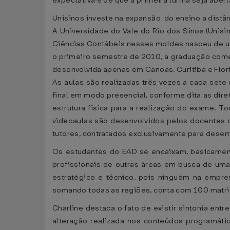
expectativa é de que a primeira turma seja abert
Unisinos investe na expansão do ensino a distâ
A Universidade do Vale do Rio dos Sinos (Unisin
Ciências Contábeis nesses moldes nasceu de um
o primeiro semestre de 2010, a graduação começa
desenvolvida apenas em Canoas, Curitiba e Flor
As aulas são realizadas três vezes a cada sete
final em modo presencial, conforme dita as dire
estrutura física para a realização do exame. To
videoaulas são desenvolvidos pelos docentes do
tutores, contratados exclusivamente para dese
Os estudantes do EAD se encaixam, basicament
profissionais de outras áreas em busca de u
estratégico e técnico, pois ninguém na empres
somando todas as regiões, conta com 100 matri
Charline destaca o fato de existir sintonia ent
alteração realizada nos conteúdos programáti