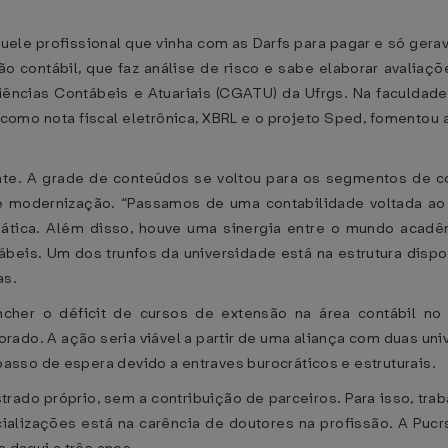
quele profissional que vinha com as Darfs para pagar e só ger
o contábil, que faz análise de risco e sabe elaborar avaliaçõ
cias Contábeis e Atuariais (CGATU) da Ufrgs. Na faculdade,
como nota fiscal eletrônica, XBRL e o projeto Sped, fomentou a
nte. A grade de conteúdos se voltou para os segmentos de co
e modernização. “Passamos de uma contabilidade voltada ao f
tica. Além disso, houve uma sinergia entre o mundo acadêmic
beis. Um dos trunfos da universidade está na estrutura disp
as.
cher o déficit de cursos de extensão na área contábil n
orado. A ação seria viável a partir de uma aliança com duas u
sso de espera devido a entraves burocráticos e estruturais.
ado próprio, sem a contribuição de parceiros. Para isso, tra
ializações está na carência de doutores na profissão. A Puc