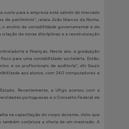
ava custo para a empresa está saindo do mercado
es de patrimônio”, relata João Marcos da Rocha,
 o ensino da contabilidade governamental e de
 criação de novas disciplinas e a reestruturação
ntroladoria e finanças. Neste ano, a graduação
isco para uma contabilidade societária. Então,
o e os profissionais de auditoria”, diz Saulo
onibilizada aos alunos, com 240 computadores e
o Estado. Recentemente, a Ufrgs acenou com a
niversidades portuguesas e o Conselho Federal de
balha na capacitação do corpo docente, visto que
rs também conjetura a oferta de um mestrado. A