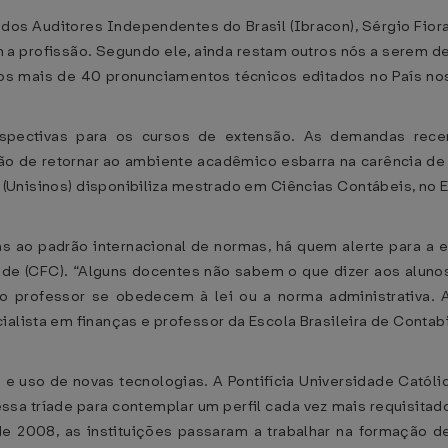
dos Auditores Independentes do Brasil (Ibracon), Sérgio Fiora
a profissão. Segundo ele, ainda restam outros nós a serem de
 os mais de 40 pronunciamentos técnicos editados no País nos
rspectivas para os cursos de extensão. As demandas rece
ão de retornar ao ambiente acadêmico esbarra na carência de
(Unisinos) disponibiliza mestrado em Ciências Contábeis, no 
ao padrão internacional de normas, há quem alerte para a ex
ade (CFC). “Alguns docentes não sabem o que dizer aos alu
o professor se obedecem à lei ou a norma administrativa. 
alista em finanças e professor da Escola Brasileira de Contabi
 e uso de novas tecnologias. A Pontifícia Universidade Católi
essa tríade para contemplar um perfil cada vez mais requisita
 de 2008, as instituições passaram a trabalhar na formação 