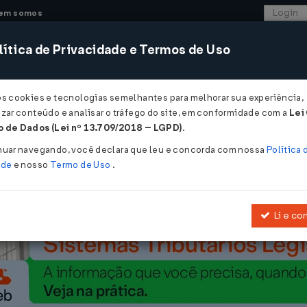
em somos
ítica de Privacidade e Termos de Uso
CONSULTORIA
SISTEMAS
COMÉRCIO EXTER
os cookies e tecnologias semelhantes para melhorar sua experiência,
zar conteúdo e analisar o tráfego do site, em conformidade com a
Lei
se adapta às mudanças da profissão ...
 de Dados (Lei nº 13.709/2018 – LGPD)
.
apta às mudanças da profissão
nuar navegando, você declara que leu e concorda com nossa
Política 
ade
e nosso
Termo de Uso
.
Li e co