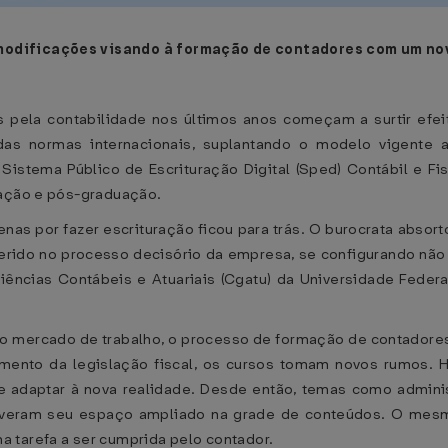
modificações visando à formação de contadores com um nov
as pela contabilidade nos últimos anos começam a surtir efe
as normas internacionais, suplantando o modelo vigente a
istema Público de Escrituração Digital (Sped) Contábil e Fis
uação e pós-graduação.
as por fazer escrituração ficou para trás. O burocrata absort
erido no processo decisório da empresa, se configurando não s
cias Contábeis e Atuariais (Cgatu) da Universidade Federal
 mercado de trabalho, o processo de formação de contadores
imento da legislação fiscal, os cursos tomam novos rumos. 
se adaptar à nova realidade. Desde então, temas como admini
 tiveram seu espaço ampliado na grade de conteúdos. O mesmo
 tarefa a ser cumprida pelo contador.