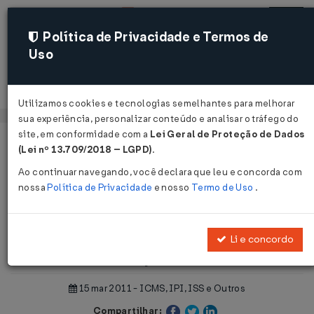
Política de Privacidade e Termos de
Uso
Acessar
Utilizamos cookies e tecnologias semelhantes para melhorar
sua experiência, personalizar conteúdo e analisar o tráfego do
site, em conformidade com a
Lei Geral de Proteção de Dados
Página Inicial
Notícias
(Lei nº 13.709/2018 – LGPD)
.
Tributação de 400 mil itens pode cair para 10...
Ao continuar navegando, você declara que leu e concorda com
nossa
Política de Privacidade
e nosso
Termo de Uso
.
Voltar
Tributação de 400 mil itens pode
Li e concordo
cair para 10
15 mar 2011 - ICMS, IPI, ISS e Outros
Compartilhar: