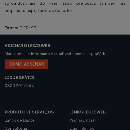
agroindustriais do País. Isso prejudica também as
empresas exportadoras do setor.
Fonte:
DCI / SP
ASSINAR O LEGISWEB
Mantenha-se informado e atualizado com o LegisWeb.
COMO ASSINAR
LIGUE GRÁTIS
0800 202 5544
PRODUTOS E SERVIÇOS
LINKS LEGISWEB
Banco de Dados
Página Inicial
Consultoria
Quem Somos