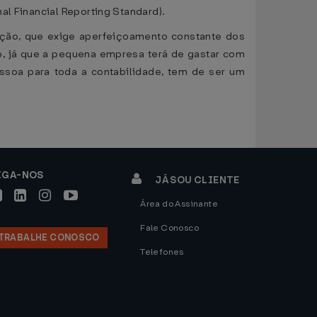
al Financial Reporting Standard).
sição, que exige aperfeiçoamento constante dos
io, já que a pequena empresa terá de gastar com
essoa para toda a contabilidade, tem de ser um
IGA-NOS
JÁ SOU CLIENTE
Área do Assinante
Fale Conosco
TRABALHE CONOSCO
Telefones