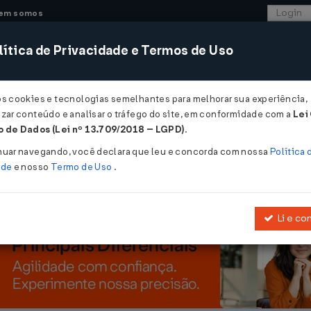
em somos
ítica de Privacidade e Termos de Uso
CONSULTORIA
SISTEMAS
COMÉRCIO EXTER
os cookies e tecnologias semelhantes para melhorar sua experiência,
zar conteúdo e analisar o tráfego do site, em conformidade com a
Lei
em em terceirizar serviços contábeis...
 de Dados (Lei nº 13.709/2018 – LGPD)
.
m terceirizar serviços contábeis
nuar navegando, você declara que leu e concorda com nossa
Política 
ade
e nosso
Termo de Uso
.
Li e co