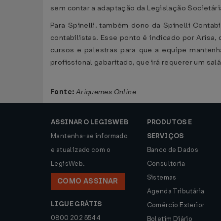
sem contar a adaptação da Legislação Societária
Para Spinelli, também dono da Spinelli Contab
contabilistas. Esse ponto é indicado por Arisa
cursos e palestras para que a equipe mantenha
profissional gabaritado, que irá requerer um salár
Fonte:
Ariquemes Online
ASSINAR O LEGISWEB
PRODUTOS E
Mantenha-se informado
SERVIÇOS
e atualizado com o
Banco de Dados
LegisWeb.
Consultoria
Sistemas
COMO ASSINAR
Agenda Tributária
LIGUE GRÁTIS
Comércio Exterior
0800 202 5544
Boletim Diário