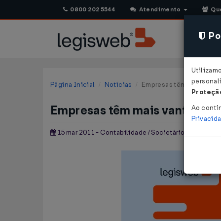
0800 202 5544
Atendimento
Qu
Pol
Utilizam
personali
Página Inicial
Notícias
Empresas têm mais vantag
Proteção
Empresas têm mais vantagem e
Ao conti
Privacid
15 mar 2011 - Contabilidade / Societário