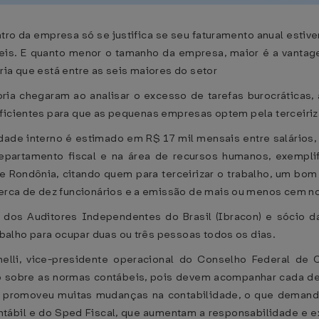
o da empresa só se justifica se seu faturamento anual estiv
beis. E quanto menor o tamanho da empresa, maior é a vantag
ria que está entre as seis maiores do setor
oria chegaram ao analisar o excesso de tarefas burocráticas
uficientes para que as pequenas empresas optem pela terceiriz
dade interno é estimado em R$ 17 mil mensais entre salários,
 departamento fiscal e na área de recursos humanos, exempli
 Rondônia, citando quem para terceirizar o trabalho, um bom
ca de dez funcionários e a emissão de mais ou menos cem no
to dos Auditores Independentes do Brasil (Ibracon) e sóci
alho para ocupar duas ou três pessoas todos os dias.
lli, vice-presidente operacional do Conselho Federal de C
sobre as normas contábeis, pois devem acompanhar cada deta
7, promoveu muitas mudanças na contabilidade, o que demanda
ábil e do Sped Fiscal, que aumentam a responsabilidade e exi