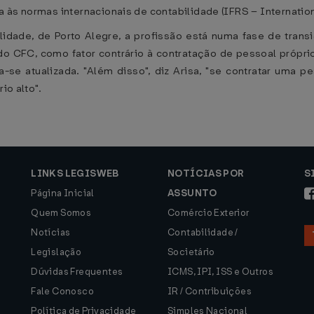
 às normas internacionais de contabilidade (IFRS – Internation
ilidade, de Porto Alegre, a profissão está numa fase de tran
, do CFC, como fator contrário à contratação de pessoal própr
-se atualizada. "Além disso", diz Arisa, "se contratar uma p
io alto".
LINKS LEGISWEB
NOTÍCIAS POR
S
Página Inicial
ASSUNTO
Quem Somos
Comércio Exterior
Notícias
Contabilidade /
Legislação
Societário
Dúvidas Frequentes
ICMS, IPI, ISS e Outros
Fale Conosco
IR / Contribuições
Política de Privacidade
Simples Nacional