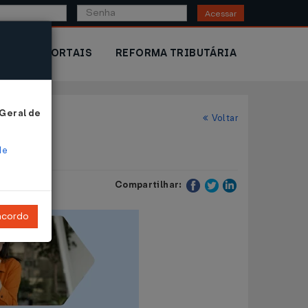
Acessar
IOR
PORTAIS
REFORMA TRIBUTÁRIA
 Geral de
Voltar
de
Compartilhar:
ncordo