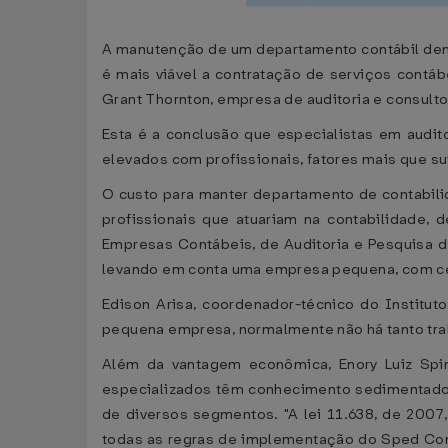
A manutenção de um departamento contábil dentr
é mais viável a contratação de serviços contá
Grant Thornton, empresa de auditoria e consulto
Esta é a conclusão que especialistas em audit
elevados com profissionais, fatores mais que s
O custo para manter departamento de contabili
profissionais que atuariam na contabilidade,
Empresas Contábeis, de Auditoria e Pesquisa de
levando em conta uma empresa pequena, com cer
Edison Arisa, coordenador-técnico do Institu
pequena empresa, normalmente não há tanto trab
Além da vantagem econômica, Enory Luiz Spine
especializados têm conhecimento sedimentado 
de diversos segmentos. "A lei 11.638, de 200
todas as regras de implementação do Sped Cont