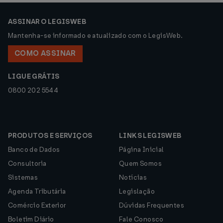
ASSINAR O LEGISWEB
Mantenha-se informado e atualizado com o LegisWeb.
COMO ASSINAR
LIGUE GRÁTIS
0800 202 5544
PRODUTOS E SERVIÇOS
LINKS LEGISWEB
Banco de Dados
Página Inicial
Consultoria
Quem Somos
Sistemas
Notícias
Agenda Tributária
Legislação
Comércio Exterior
Dúvidas Frequentes
Boletim Diário
Fale Conosco