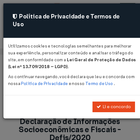
Política de Privacidade e Termos de
Uso
Acessar
Utilizamos cookies e tecnologias semelhantes para melhorar
sua experiência, personalizar conteúdo e analisar o tráfego do
site, em conformidade com a
Lei Geral de Proteção de Dados
Página Inicial
Notícias
(Lei nº 13.709/2018 – LGPD)
.
Prorrogado prazo de entrega da Declaração de Informações
Ao continuar navegando, você declara que leu e concorda com
Socioeconômicas e Fiscais - Defis/2020...
nossa
Política de Privacidade
e nosso
Termo de Uso
.
Voltar
Li e concordo
Prorrogado prazo de entrega da
Declaração de Informações
Socioeconômicas e Fiscais -
Defis/2020