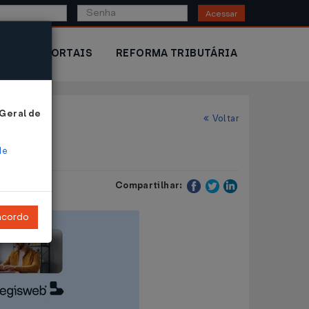
Acessar
IOR
PORTAIS
REFORMA TRIBUTÁRIA
 Geral de
Voltar
de
Compartilhar:
ncordo