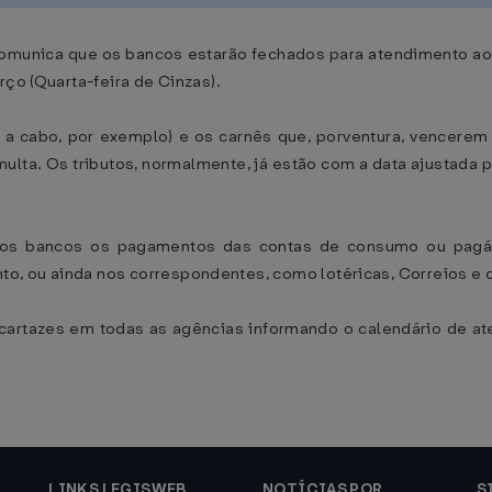
omunica que os bancos estarão fechados para atendimento ao p
rço (Quarta-feira de Cinzas).
V a cabo, por exemplo) e os carnês que, porventura, vencere
multa. Os tributos, normalmente, já estão com a data ajustada p
s bancos os pagamentos das contas de consumo ou pagá-l
o, ou ainda nos correspondentes, como lotéricas, Correios e 
rtazes em todas as agências informando o calendário de ate
LINKS LEGISWEB
NOTÍCIAS POR
S