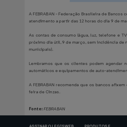
A FEBRABAN - Federação Brasileira de Bancos c
atendimento a partir das 12 horas do dia 9 de ma
As contas de consumo (água, luz, telefone e T
próximo dia útil, 9 de março, sem incidência de 
municipais).
Lembramos que os clientes podem agendar no
automáticos e equipamentos de auto-atendiment
A FEBRABAN recomenda que os bancos afixem ca
feira de Cinzas.
Fonte:
FEBRABAN
ASSINAR O LEGISWEB
PRODUTOS E