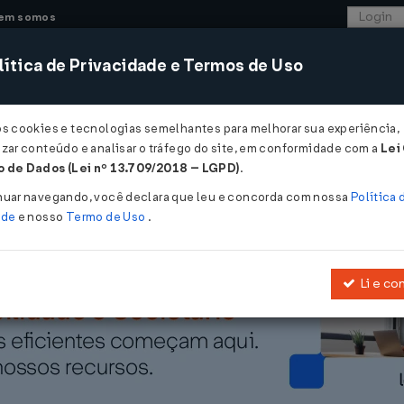
em somos
ítica de Privacidade e Termos de Uso
CONSULTORIA
SISTEMAS
COMÉRCIO EXTER
os cookies e tecnologias semelhantes para melhorar sua experiência,
zar conteúdo e analisar o tráfego do site, em conformidade com a
Lei
UARTA-FEIRA DE CINZAS...
 de Dados (Lei nº 13.709/2018 – LGPD)
.
RTA-FEIRA DE CINZAS
nuar navegando, você declara que leu e concorda com nossa
Política 
ade
e nosso
Termo de Uso
.
Li e co