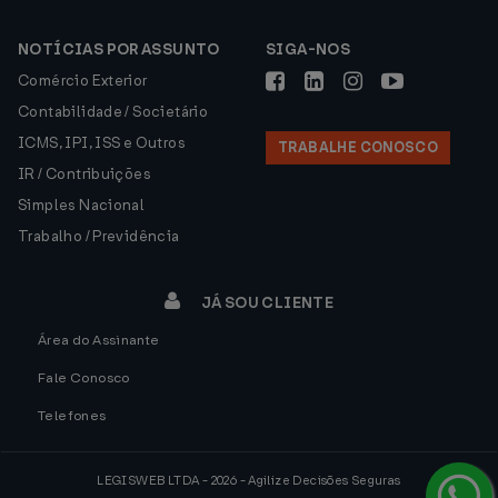
NOTÍCIAS POR ASSUNTO
SIGA-NOS
Comércio Exterior
Contabilidade / Societário
ICMS, IPI, ISS e Outros
TRABALHE CONOSCO
IR / Contribuições
Simples Nacional
Trabalho / Previdência
JÁ SOU CLIENTE
Área do Assinante
Fale Conosco
Telefones
LEGISWEB LTDA - 2026 - Agilize Decisões Seguras