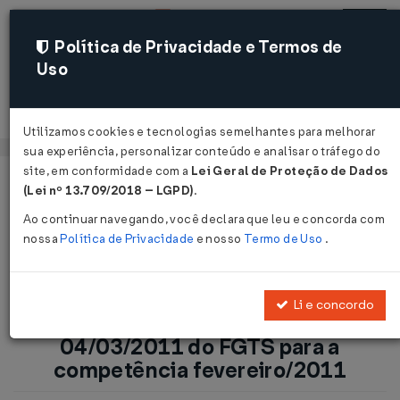
Política de Privacidade e Termos de
Uso
Acessar
Utilizamos cookies e tecnologias semelhantes para melhorar
sua experiência, personalizar conteúdo e analisar o tráfego do
site, em conformidade com a
Lei Geral de Proteção de Dados
Página Inicial
Notícias
(Lei nº 13.709/2018 – LGPD)
.
FGTS: Recolhimento para 04/03/2011 do FGTS para a
Ao continuar navegando, você declara que leu e concorda com
competência fevereiro/2011...
nossa
Política de Privacidade
e nosso
Termo de Uso
.
Voltar
Li e concordo
FGTS: Recolhimento para
04/03/2011 do FGTS para a
competência fevereiro/2011