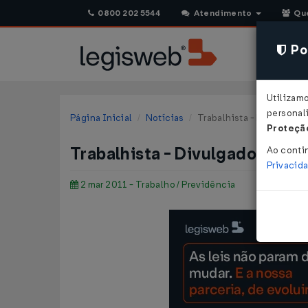
0800 202 5544
Atendimento
Qu
Pol
Utilizam
personali
Página Inicial
Notícias
Trabalhista - Divulgados
Proteção
Trabalhista - Divulgados os n
Ao conti
Privacid
2 mar 2011 - Trabalho / Previdência