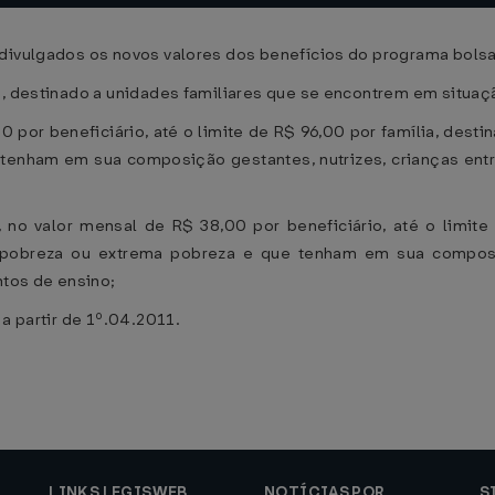
divulgados os novos valores dos benefícios do programa bolsa 
00, destinado a unidades familiares que se encontrem em situa
,00 por beneficiário, até o limite de R$ 96,00 por família, des
tenham em sua composição gestantes, nutrizes, crianças entr
, no valor mensal de R$ 38,00 por beneficiário, até o limit
e pobreza ou extrema pobreza e que tenham em sua compos
tos de ensino;
 a partir de 1º.04.2011.
LINKS LEGISWEB
NOTÍCIAS POR
S