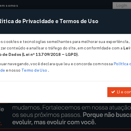
em somos
ítica de Privacidade e Termos de Uso
CONSULTORIA
SISTEMAS
COMÉRCIO EXTER
os cookies e tecnologias semelhantes para melhorar sua experiência,
zar conteúdo e analisar o tráfego do site, em conformidade com a
Lei
 os novos valores dos benefícios do programa Bolsa Família ...
 de Dados (Lei nº 13.709/2018 – LGPD)
.
ovos valores dos benefícios do programa
nuar navegando, você declara que leu e concorda com nossa
Política 
ade
e nosso
Termo de Uso
.
Li e co