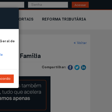
Acessar
IOR
PORTAIS
REFORMA TRIBUTÁRIA
 Geral de
Voltar
 Bolsa Família
de
Compartilhar:
ncordo