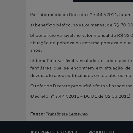
Por intermédio do Decreto nº 7.447/2011, foram 
a) benefício básico, no valor mensal de R$ 70,
b) benefício variável, no valor mensal de R$ 32
situação de pobreza ou extrema pobreza e que 
anos;
c) benefício variável vinculado ao adolescente
familiares que se encontrem em situação d
dezessete anos matriculados em estabelecimen
O referido Decreto produzirá efeitos financeiros
(Decreto nº 7.447/2011 – DOU 1 de 02.03.2011)
Fonte:
Trabalhista Legisweb
ASSINAR O LEGISWEB
PRODUTOS E