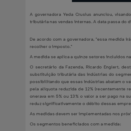
A governadora Yeda Crusius anunciou, visand
tributária nas vendas internas. A data passa do
De acordo com a governadora, "essa medida irá 
recolher o imposto."
A medida se aplica a quinze setores incluídos na s
O secretário da Fazenda, Ricardo Englert, de
substituição tributária das indústrias do seg
possibilitando que essas indústrias abatam o v
pela alíquota reduzida de 12% (recentemente re
onerava em 5% ou 13% o valor a ser pago na sub
reduz significativamente o débito dessas empre
As medidas devem ser implementadas nos próxi
Os segmentos beneficiados com a medida: