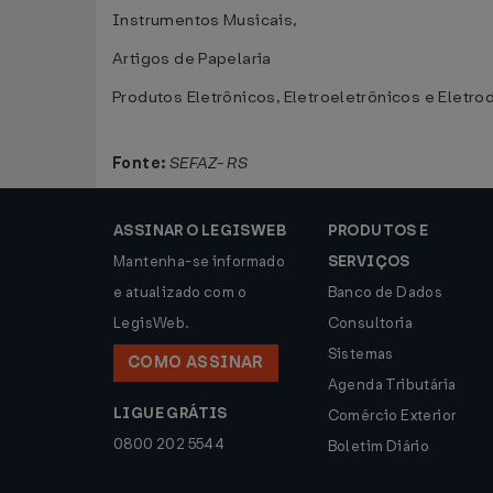
Instrumentos Musicais,
Artigos de Papelaria
Produtos Eletrônicos, Eletroeletrônicos e Eletr
Fonte:
SEFAZ- RS
ASSINAR O LEGISWEB
PRODUTOS E
Mantenha-se informado
SERVIÇOS
e atualizado com o
Banco de Dados
LegisWeb.
Consultoria
Sistemas
COMO ASSINAR
Agenda Tributária
LIGUE GRÁTIS
Comércio Exterior
0800 202 5544
Boletim Diário