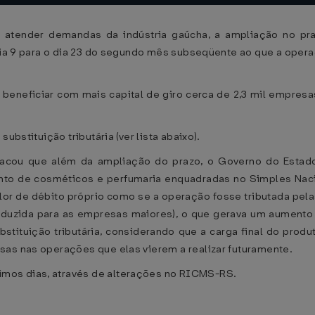
o atender demandas da indústria gaúcha, a ampliação no pr
 dia 9 para o dia 23 do segundo mês subseqüente ao que a operaç
beneficiar com mais capital de giro cerca de 2,3 mil empres
ubstituição tributária (ver lista abaixo).
stacou que além da ampliação do prazo, o Governo do Esta
mento de cosméticos e perfumaria enquadradas no Simples Na
alor de débito próprio como se a operação fosse tributada pel
duzida para as empresas maiores), o que gerava um aumento na 
stituição tributária, considerando que a carga final do prod
sas nas operações que elas vierem a realizar futuramente.
mos dias, através de alterações no RICMS-RS.