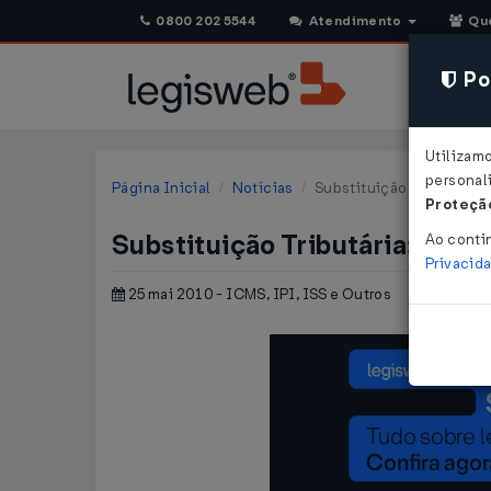
0800 202 5544
Atendimento
Qu
Pol
Utilizam
personali
Página Inicial
Notícias
Substituição Tributária:
Proteção
Substituição Tributária: Gov
Ao conti
Privacid
25 mai 2010 - ICMS, IPI, ISS e Outros