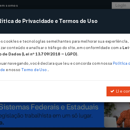
em somos
ítica de Privacidade e Termos de Uso
CONSULTORIA
SISTEMAS
COMÉRCIO EXTER
os cookies e tecnologias semelhantes para melhorar sua experiência,
zar conteúdo e analisar o tráfego do site, em conformidade com a
Lei
 Governo amplia prazo para pagamento ...
 de Dados (Lei nº 13.709/2018 – LGPD)
.
erno amplia prazo para pagamento
nuar navegando, você declara que leu e concorda com nossa
Política 
ade
e nosso
Termo de Uso
.
Li e co