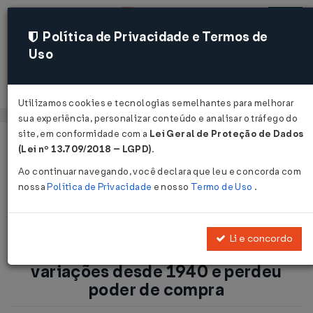
Política de Privacidade e Termos de
Uso
Acessar
Utilizamos cookies e tecnologias semelhantes para melhorar
sua experiência, personalizar conteúdo e analisar o tráfego do
site, em conformidade com a
Lei Geral de Proteção de Dados
Página Inicial
Notícias
(Lei nº 13.709/2018 – LGPD)
.
Salário mínimo sofreu diversas variações desde 1940 e
Ao continuar navegando, você declara que leu e concorda com
perdeu poder de compra...
nossa
Política de Privacidade
e nosso
Termo de Uso
.
Voltar
Li e concordo
Salário mínimo sofreu diversas
variações desde 1940 e perdeu
poder de compra