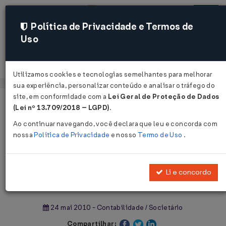
Política de Privacidade e Termos de
Uso
Acessar
Utilizamos cookies e tecnologias semelhantes para melhorar
sua experiência, personalizar conteúdo e analisar o tráfego do
site, em conformidade com a
Lei Geral de Proteção de Dados
Página Inicial
Notícias
(Lei nº 13.709/2018 – LGPD)
.
Sócio correto não responde por dívida...
Ao continuar navegando, você declara que leu e concorda com
nossa
Política de Privacidade
e nosso
Termo de Uso
.
Voltar
Sócio correto não responde por
Li e concordo
dívida
24 mai 2010 - Contabilidade / Societário
Compartilhar: