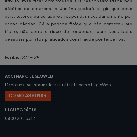
tributo, mas ficar comprovada sua responsabilidade nos
débitos da empresa, a Justiça poderá exigir que seus
pais, tutores ou curadores respondam solidariamente por
essas dívidas. Já a pessoa física que não cometeu ato
ilícito, não corre o risco de responder com seus bens
pessoais por atos praticados com fraude por terceiros.
Fonte:
DCI – SP
ASSINAR O LEGISWEB
Mantenha-se informado e atualizado com o LegisWeb.
COMO ASSINAR
LIGUE GRÁTIS
0800 202 5544