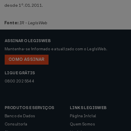
desde 1º.01.2011.
Fonte:
IR - LegisWeb
ASSINAR O LEGISWEB
Mantenha-se informado e atualizado com o LegisWeb.
COMO ASSINAR
LIGUE GRÁTIS
0800 202 5544
PRODUTOS E SERVIÇOS
LINKS LEGISWEB
Banco de Dados
Página Inicial
Consultoria
Quem Somos