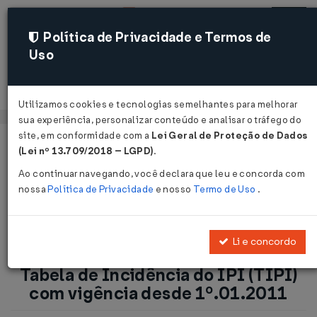
Política de Privacidade e Termos de
Uso
Acessar
Utilizamos cookies e tecnologias semelhantes para melhorar
sua experiência, personalizar conteúdo e analisar o tráfego do
site, em conformidade com a
Lei Geral de Proteção de Dados
Página Inicial
Notícias
(Lei nº 13.709/2018 – LGPD)
.
IPI: Alterados diversos códigos da Tabela de Incidência do
Ao continuar navegando, você declara que leu e concorda com
IPI (TIPI) com vigência desde 1º.01.2011 ...
nossa
Política de Privacidade
e nosso
Termo de Uso
.
Voltar
Li e concordo
IPI: Alterados diversos códigos da
Tabela de Incidência do IPI (TIPI)
com vigência desde 1º.01.2011