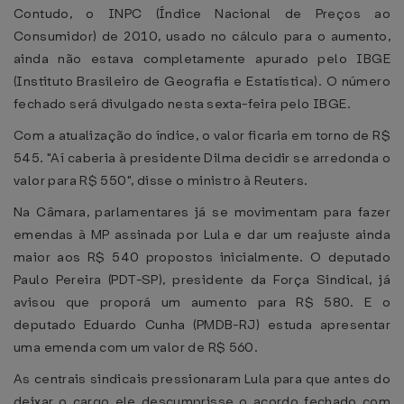
Contudo, o INPC (Índice Nacional de Preços ao
Consumidor) de 2010, usado no cálculo para o aumento,
ainda não estava completamente apurado pelo IBGE
(Instituto Brasileiro de Geografia e Estatística). O número
fechado será divulgado nesta sexta-feira pelo IBGE.
Com a atualização do índice, o valor ficaria em torno de R$
545. "Aí caberia à presidente Dilma decidir se arredonda o
valor para R$ 550", disse o ministro à Reuters.
Na Câmara, parlamentares já se movimentam para fazer
emendas à MP assinada por Lula e dar um reajuste ainda
maior aos R$ 540 propostos inicialmente. O deputado
Paulo Pereira (PDT-SP), presidente da Força Sindical, já
avisou que proporá um aumento para R$ 580. E o
deputado Eduardo Cunha (PMDB-RJ) estuda apresentar
uma emenda com um valor de R$ 560.
As centrais sindicais pressionaram Lula para que antes do
deixar o cargo ele descumprisse o acordo fechado com