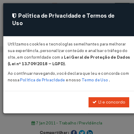
Política de Privacidade e Termos de
Uso
Acessar
Utilizamos cookies e tecnologias semelhantes para melhorar
sua experiência, personalizar conteúdo e analisar o tráfego do
site, em conformidade com a
Lei Geral de Proteção de Dados
Página Inicial
Notícias
(Lei nº 13.709/2018 – LGPD)
.
Salário mínimo pode ficar em até R$ 550 com novo reajuste ...
Ao continuar navegando, você declara que leu e concorda com
nossa
Política de Privacidade
e nosso
Termo de Uso
.
Voltar
Salário mínimo pode ficar em até R$
Li e concordo
550 com novo reajuste
7 jan 2011 - Trabalho / Previdência
Compartilhar: