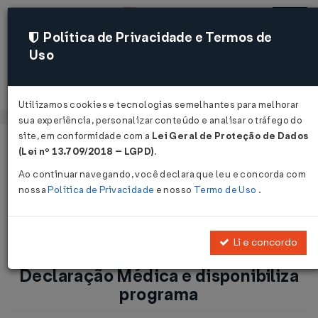
Política de Privacidade e Termos de
Uso
Acessar
Utilizamos cookies e tecnologias semelhantes para melhorar
sua experiência, personalizar conteúdo e analisar o tráfego do
site, em conformidade com a
Lei Geral de Proteção de Dados
Página Inicial
Notícias
(Lei nº 13.709/2018 – LGPD)
.
Receita Federal prorroga prazo para Declaração Médica e
Ao continuar navegando, você declara que leu e concorda com
disponibiliza programa...
nossa
Política de Privacidade
e nosso
Termo de Uso
.
Voltar
Li e concordo
Receita Federal prorroga prazo para
Declaração Médica e disponibiliza
programa