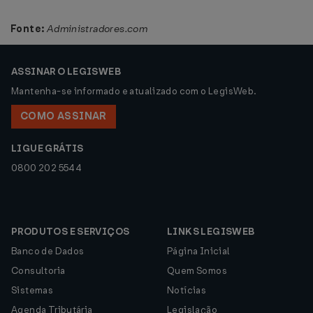
Fonte:
Administradores.com
ASSINAR O LEGISWEB
Mantenha-se informado e atualizado com o LegisWeb.
COMO ASSINAR
LIGUE GRÁTIS
0800 202 5544
PRODUTOS E SERVIÇOS
LINKS LEGISWEB
Banco de Dados
Página Inicial
Consultoria
Quem Somos
Sistemas
Notícias
Agenda Tributária
Legislação