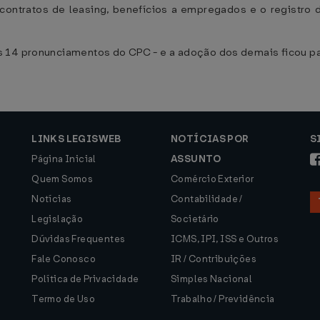
contratos de leasing, benefícios a empregados e o registro d
s 14 pronunciamentos do CPC - e a adoção dos demais ficou pa
LINKS LEGISWEB
NOTÍCIAS POR
S
Página Inicial
ASSUNTO
Quem Somos
Comércio Exterior
Notícias
Contabilidade /
Legislação
Societário
Dúvidas Frequentes
ICMS, IPI, ISS e Outros
Fale Conosco
IR / Contribuições
Política de Privacidade
Simples Nacional
Termo de Uso
Trabalho / Previdência