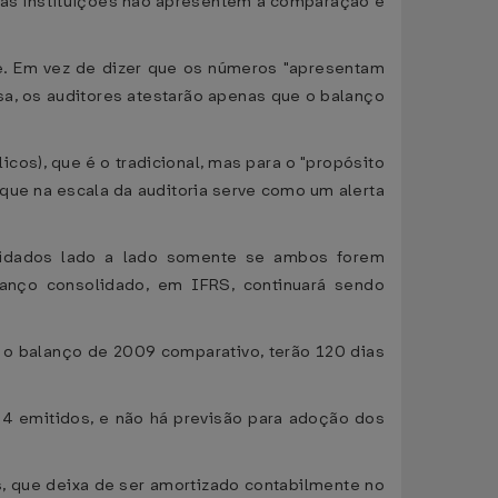
s instituições não apresentem a comparação e
nte. Em vez de dizer que os números "apresentam
a, os auditores atestarão apenas que o balanço
icos), que é o tradicional, mas para o "propósito
 que na escala da auditoria serve como um alerta
olidados lado a lado somente se ambos forem
anço consolidado, em IFRS, continuará sendo
r o balanço de 2009 comparativo, terão 120 dias
4 emitidos, e não há previsão para adoção dos
s, que deixa de ser amortizado contabilmente no