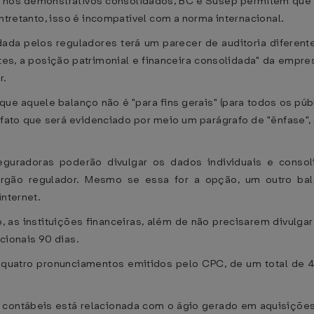
os demonstrativos consolidados, BC e Susep permitem que a
Entretanto, isso é incompatível com a norma internacional.
 dada pelos reguladores terá um parecer de auditoria difere
s, a posição patrimonial e financeira consolidada" da empres
r.
que aquele balanço não é "para fins gerais" (para todos os públ
 fato que será evidenciado por meio um parágrafo de "ênfase",
seguradoras poderão divulgar os dados individuais e cons
órgão regulador. Mesmo se essa for a opção, um outro bal
internet.
as instituições financeiras, além de não precisarem divulga
cionais 90 dias.
quatro pronunciamentos emitidos pelo CPC, de um total de 4
s contábeis está relacionada com o ágio gerado em aquisiçõe