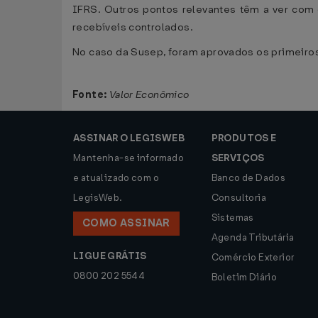
IFRS. Outros pontos relevantes têm a ver com 
recebíveis controlados.
No caso da Susep, foram aprovados os primeiro
Fonte:
Valor Econômico
ASSINAR O LEGISWEB
PRODUTOS E
Mantenha-se informado
SERVIÇOS
e atualizado com o
Banco de Dados
LegisWeb.
Consultoria
Sistemas
COMO ASSINAR
Agenda Tributária
LIGUE GRÁTIS
Comércio Exterior
0800 202 5544
Boletim Diário