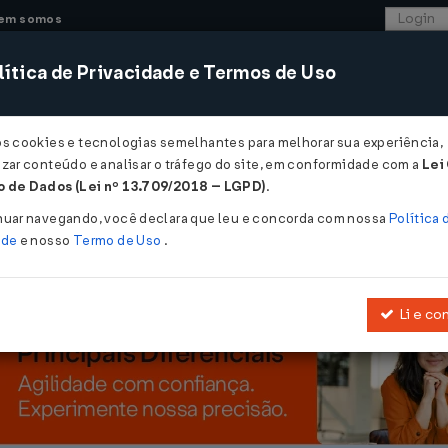
em somos
ítica de Privacidade e Termos de Uso
CONSULTORIA
SISTEMAS
COMÉRCIO EXTER
os cookies e tecnologias semelhantes para melhorar sua experiência,
zar conteúdo e analisar o tráfego do site, em conformidade com a
Lei
ão dois balanços...
 de Dados (Lei nº 13.709/2018 – LGPD)
.
ois balanços
nuar navegando, você declara que leu e concorda com nossa
Política 
ade
e nosso
Termo de Uso
.
Li e co