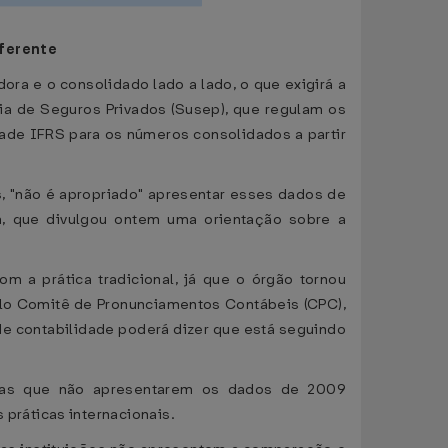
iferente
ra e o consolidado lado a lado, o que exigirá a
ia de Seguros Privados (Susep), que regulam os
ade IFRS para os números consolidados a partir
as, "não é apropriado" apresentar esses dados de
acon, que divulgou ontem uma orientação sobre a
m a prática tradicional, já que o órgão tornou
elo Comitê de Pronunciamentos Contábeis (CPC),
e contabilidade poderá dizer que está seguindo
oras que não apresentarem os dados de 2009
práticas internacionais.