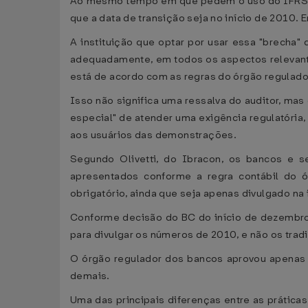
Ao mesmo tempo em que pedem o uso do IFRS n
que a data de transição seja no início de 2010. 
A instituição que optar por usar essa "brecha"
adequadamente, em todos os aspectos relevante
está de acordo com as regras do órgão regulado
Isso não significa uma ressalva do auditor, mas 
especial" de atender uma exigência regulatória,
aos usuários das demonstrações.
Segundo Olivetti, do Ibracon, os bancos e 
apresentados conforme a regra contábil do 
obrigatório, ainda que seja apenas divulgado na 
Conforme decisão do BC do início de dezembro, 
para divulgar os números de 2010, e não os tradi
O órgão regulador dos bancos aprovou apenas 
demais.
Uma das principais diferenças entre as prática