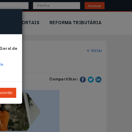
Acessar
IOR
PORTAIS
REFORMA TRIBUTÁRIA
 Geral de
Voltar
de
Compartilhar:
ncordo