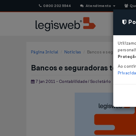
0800 202 5544
Atendimento
Qu
Pol
Utilizam
personali
Página Inicial
Notícias
Bancos e seguradoras ter
Proteção
Bancos e seguradoras terão d
Ao conti
Privacid
7 jan 2011 - Contabilidade / Societário