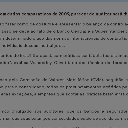
uem dados comparativos de 2009, parecer do auditor será d
o fazer como de costume e apresentar o balanço da controlado
. Isso se deve ao fato de o Banco Central e a Superintendênc
em determinado o uso das normas internacionais de contabilid
individuais dessas instituições.
ntes do Brasil (Ibracon), com práticas contábeis tão distint
leitor", explica Wanderley Olivetti, diretor técnico do Ibr
das pela Comissão de Valores Mobiliários (CVM), seguirão co
como para o consolidado, todos os pronunciamentos emitidos p
as exceções, a empresa que adotar as práticas brasileiras d
nico divulgado aos auditores, que os bancos e segurad
rmar que seus balanços consolidados estão de acordo com as 