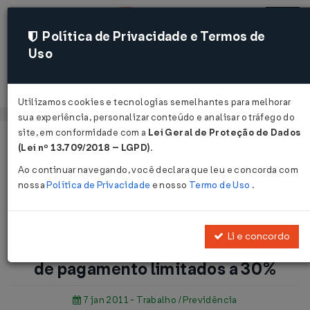
Política de Privacidade e Termos de
Uso
Acessar
Utilizamos cookies e tecnologias semelhantes para melhorar
sua experiência, personalizar conteúdo e analisar o tráfego do
site, em conformidade com a
Lei Geral de Proteção de Dados
Página Inicial
Notícias
(Lei nº 13.709/2018 – LGPD)
.
Empréstimos: descontos em folha de pagamento limitados a
Ao continuar navegando, você declara que leu e concorda com
30% ...
nossa
Política de Privacidade
e nosso
Termo de Uso
.
Voltar
Li e concordo
Empréstimos: descontos em folha
de pagamento limitados a 30%
7 jan 2011 - Trabalho / Previdência