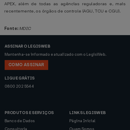
APEX, além de todas as agências reguladoras e, mais
recentemente, os órgãos de controle (AGU, TCU e CGU).
Fonte:
MDIC
ASSINAR O LEGISWEB
Mantenha-se informado e atualizado com o LegisWeb.
COMO ASSINAR
LIGUE GRÁTIS
0800 202 5544
PRODUTOS E SERVIÇOS
LINKS LEGISWEB
Banco de Dados
Página Inicial
Consultoria
Quem Somos