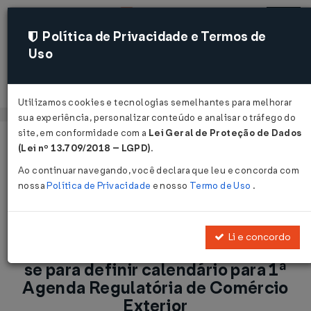
Política de Privacidade e Termos de
Uso
Acessar
Utilizamos cookies e tecnologias semelhantes para melhorar
sua experiência, personalizar conteúdo e analisar o tráfego do
site, em conformidade com a
Lei Geral de Proteção de Dados
Página Inicial
Notícias
(Lei nº 13.709/2018 – LGPD)
.
GT de Regulação da Camex reúne-se para definir calendário
Ao continuar navegando, você declara que leu e concorda com
para 1ª Agenda Regulatória de Comércio Exterior...
nossa
Política de Privacidade
e nosso
Termo de Uso
.
Voltar
Li e concordo
GT de Regulação da Camex reúne-
se para definir calendário para 1ª
Agenda Regulatória de Comércio
Exterior