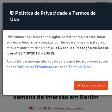
Política de Privacidade e Termos de
Uso
Acessar
Utilizamos cookies e tecnologias semelhantes para melhorar
sua experiência, personalizar conteúdo e analisar o tráfego do
site, em conformidade com a
Lei Geral de Proteção de Dados
Página Inicial
Notícias
(Lei nº 13.709/2018 – LGPD)
.
Governo seleciona startups para semana de imersão em
Ao continuar navegando, você declara que leu e concorda com
Berlim...
nossa
Política de Privacidade
e nosso
Termo de Uso
.
Voltar
Li e concordo
Governo seleciona startups para
semana de imersão em Berlim
24 jan 2018 - Comércio Exterior