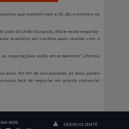
ociações que mantém com a UE, diz o ministro da
o país da União Europeia, disse nesta segunda-
ixador brasileiro em Londres após reunião com o
as as negociações estão em andamento”, afirmou
ios anos. No fim do ano passado, as duas partes
Mercosul terá de negociar um acordo comercial
IGA-NOS
JÁ SOU CLIENTE