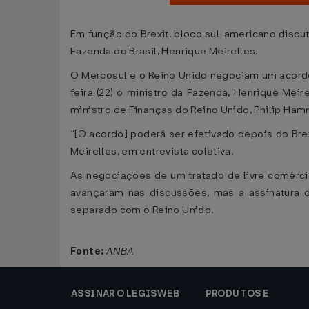
Em função do Brexit, bloco sul-americano discu
Fazenda do Brasil, Henrique Meirelles.
O Mercosul e o Reino Unido negociam um acordo
feira (22) o ministro da Fazenda, Henrique Mei
ministro de Finanças do Reino Unido, Philip Ha
“[O acordo] poderá ser efetivado depois do Br
Meirelles, em entrevista coletiva.
As negociações de um tratado de livre comércio
avançaram nas discussões, mas a assinatura d
separado com o Reino Unido.
Fonte:
ANBA
ASSINAR O LEGISWEB
PRODUTOS E