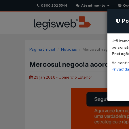
0800 202 5544
Atendimento
Qu
Pol
Utilizam
personali
Página Inicial
Notícias
Mercosul negocia acordo
Proteção
Mercosul negocia acordo com
Ao conti
Privacid
23 jan 2018 - Comércio Exterior