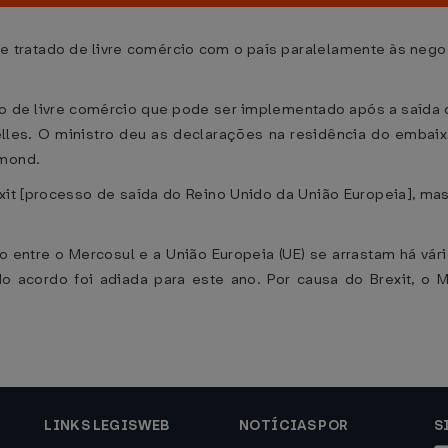
te tratado de livre comércio com o país paralelamente às neg
 de livre comércio que pode ser implementado após a saída d
relles. O ministro deu as declarações na residência do emba
mmond.
exit [processo de saída do Reino Unido da União Europeia], m
 entre o Mercosul e a União Europeia (UE) se arrastam há vár
o acordo foi adiada para este ano. Por causa do Brexit, o 
LINKS LEGISWEB
NOTÍCIAS POR
S