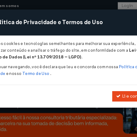
em somos
ítica de Privacidade e Termos de Uso
CONSULTORIA
SISTEMAS
COMÉRCIO EXTER
os cookies e tecnologias semelhantes para melhorar sua experiência,
zar conteúdo e analisar o tráfego do site, em conformidade com a
Lei
 com Reino Unido...
 de Dados (Lei nº 13.709/2018 – LGPD)
.
 Reino Unido
nuar navegando, você declara que leu e concorda com nossa
Política 
ade
e nosso
Termo de Uso
.
Li e co