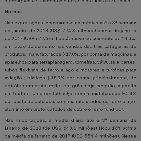
siderúrgicos e filamentos e fibras síntéticas e artificiais.
No mês
Nas exportações, comparadas as médias até a 3ª semana
de janeiro de 2018 (US$ 774,3 milhões) com a de janeiro
de 2017 (US$ 677,6 milhões), houve crescimento de 14,3%,
em razão do aumento nas vendas das três categorias de
produtos: manufaturados (+17,8%, por conta de máquinas e
aparelhos para terraplanagem, torneiras, válvulas e partes,
tubos flexíveis de ferro e aço e motores e turbinas para
aviação); básicos (+15,3% por conta, principalmente, de
petróleo em bruto, milho em grão, soja em grão, algodão
em bruto e fumo em folhas); e semimanufaturados (+4,4%
por conta de celulose, semimanufaturados de ferro e aço,
alumínio em bruto, catodos de cobre e ferro fundido).
Nas importações, a média diária até a 3ª semana de
janeiro de 2018 (de US$ 643,1 milhões) ficou 16% acima
da média de janeiro de 2017 (US$ 554,4 milhões). Nesse