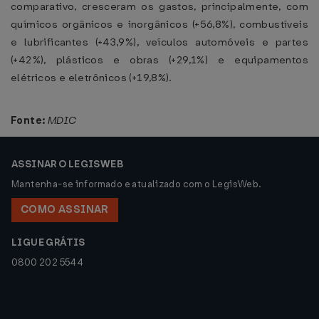
comparativo, cresceram os gastos, principalmente, com
químicos orgânicos e inorgânicos (+56,8%), combustíveis
e lubrificantes (+43,9%), veículos automóveis e partes
(+42%), plásticos e obras (+29,1%) e equipamentos
elétricos e eletrônicos (+19,8%).
Fonte:
MDIC
ASSINAR O LEGISWEB
Mantenha-se informado e atualizado com o LegisWeb.
COMO ASSINAR
LIGUE GRÁTIS
0800 202 5544