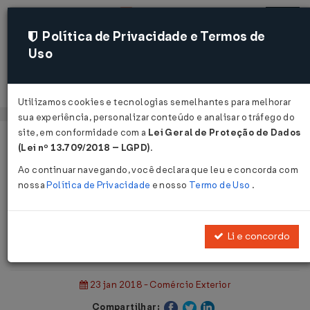
Política de Privacidade e Termos de
Uso
Acessar
Utilizamos cookies e tecnologias semelhantes para melhorar
sua experiência, personalizar conteúdo e analisar o tráfego do
site, em conformidade com a
Lei Geral de Proteção de Dados
Página Inicial
Notícias
(Lei nº 13.709/2018 – LGPD)
.
Balança comercial tem superávit de US$ 345 milhões...
Ao continuar navegando, você declara que leu e concorda com
nossa
Política de Privacidade
e nosso
Termo de Uso
.
Voltar
Balança comercial tem superávit de
Li e concordo
US$ 345 milhões
23 jan 2018 - Comércio Exterior
Compartilhar: