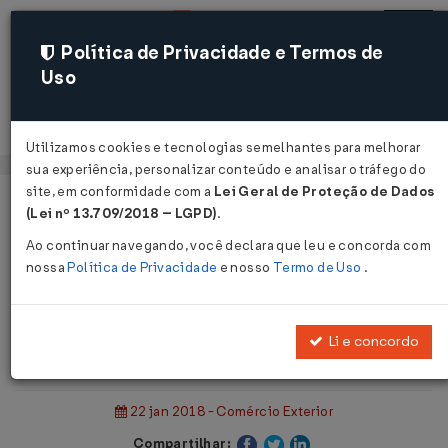
Política de Privacidade e Termos de
Uso
Acessar
Utilizamos cookies e tecnologias semelhantes para melhorar
sua experiência, personalizar conteúdo e analisar o tráfego do
site, em conformidade com a
Lei Geral de Proteção de Dados
Página Inicial
Notícias
(Lei nº 13.709/2018 – LGPD)
.
Comitiva dos Emirados visita o Paraná...
Ao continuar navegando, você declara que leu e concorda com
nossa
Política de Privacidade
e nosso
Termo de Uso
.
Voltar
Comitiva dos Emirados visita o
Li e concordo
Paraná
22 jan 2018 - Comércio Exterior
Compartilhar: