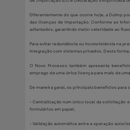
de Importação (DI) e Declaração Simplificada d
Diferentemente do que ocorre hoje, a Duimp po
das licenças de importação. Conforme as inf
adiantados, garantindo maior celeridade ao fluxo
Para evitar redundância ou inconsistência na p
integração com sistemas privados. Desta forma,
O Novo Processo também apresenta benefícios
emprego de uma única licença para mais de uma
De maneira geral, os principais benefícios para
- Centralização num único local da solicitação
formulários em papel;
- Validação automática entre a operação autori