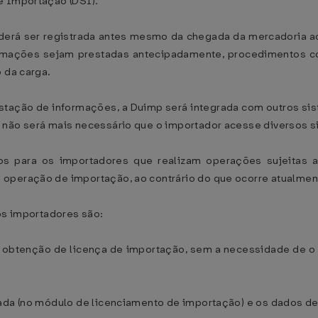
e Importação (DSI).
derá ser registrada antes mesmo da chegada da mercadoria ao 
ormações sejam prestadas antecipadamente, procedimentos c
 da carga.
restação de informações, a Duimp será integrada com outros s
 não será mais necessário que o importador acesse diversos s
 para os importadores que realizam operações sujeitas a 
 operação de importação, ao contrário do que ocorre atualmen
 os importadores são:
 e obtenção de licença de importação, sem a necessidade de 
zada (no módulo de licenciamento de importação) e os dados d