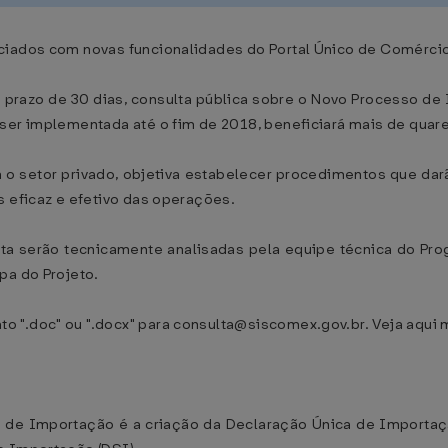
ciados com novas funcionalidades do Portal Único de Comércio
elo prazo de 30 dias, consulta pública sobre o Novo Processo d
ser implementada até o fim de 2018, beneficiará mais de quar
m o setor privado, objetiva estabelecer procedimentos que dar
s eficaz e efetivo das operações.
a serão tecnicamente analisadas pela equipe técnica do Prog
pa do Projeto.
 ".doc" ou ".docx" para consulta@siscomex.gov.br. Veja aqui 
de Importação é a criação da Declaração Única de Importação