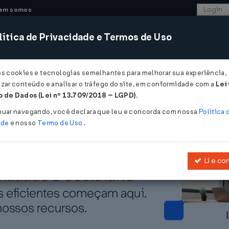
em somos
ítica de Privacidade e Termos de Uso
CONSULTORIA
SISTEMAS
COMÉRCIO EXTER
os cookies e tecnologias semelhantes para melhorar sua experiência,
zar conteúdo e analisar o tráfego do site, em conformidade com a
Lei
ao setor privado sobre Novo Processo de Importação...
 de Dados (Lei nº 13.709/2018 – LGPD)
.
tor privado sobre Novo Processo de Im
nuar navegando, você declara que leu e concorda com nossa
Política 
ade
e nosso
Termo de Uso
.
Li e co