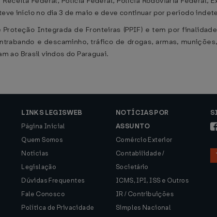
ceita Federal, Polícia Federal, Polícia Rodoviária Federal, Exér
teve início no dia 3 de maio e deve continuar por período inde
Proteção Integrada de Fronteiras (PPIF) e tem por finalidade 
ontrabando e descaminho, tráfico de drogas, armas, munições
 ao Brasil vindos do Paraguai.
LINKS LEGISWEB
NOTÍCIAS POR
S
Página Inicial
ASSUNTO
Quem Somos
Comércio Exterior
Notícias
Contabilidade /
Legislação
Societário
Dúvidas Frequentes
ICMS, IPI, ISS e Outros
Fale Conosco
IR / Contribuições
Política de Privacidade
Simples Nacional