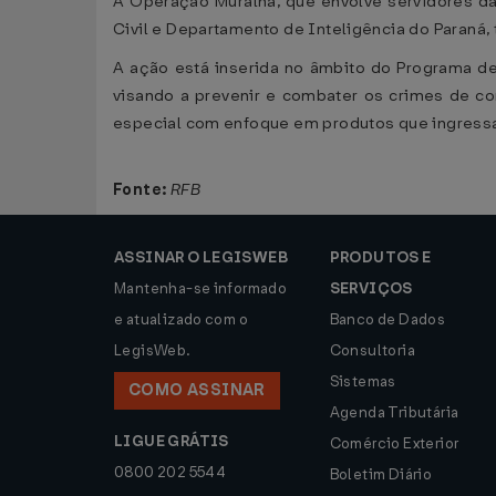
A Operação Muralha, que envolve servidores da Re
Civil e Departamento de Inteligência do Paraná, 
A ação está inserida no âmbito do Programa de 
visando a prevenir e combater os crimes de c
especial com enfoque em produtos que ingressam
Fonte:
RFB
ASSINAR O LEGISWEB
PRODUTOS E
Mantenha-se informado
SERVIÇOS
e atualizado com o
Banco de Dados
LegisWeb.
Consultoria
Sistemas
COMO ASSINAR
Agenda Tributária
LIGUE GRÁTIS
Comércio Exterior
0800 202 5544
Boletim Diário