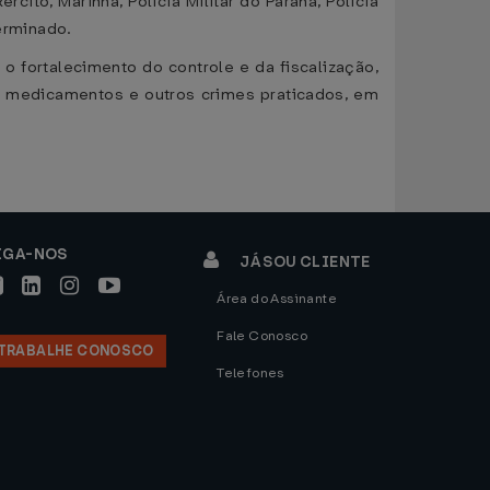
cito, Marinha, Polícia Militar do Paraná, Polícia
terminado.
o fortalecimento do controle e da fiscalização,
, medicamentos e outros crimes praticados, em
IGA-NOS
JÁ SOU CLIENTE
Área do Assinante
Fale Conosco
TRABALHE CONOSCO
Telefones