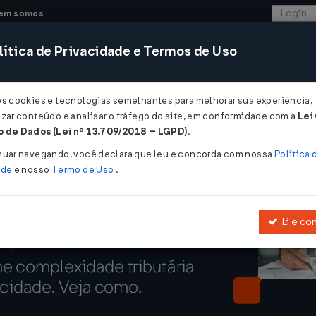
em somos
ítica de Privacidade e Termos de Uso
CONSULTORIA
SISTEMAS
COMÉRCIO EXTER
os cookies e tecnologias semelhantes para melhorar sua experiência,
zar conteúdo e analisar o tráfego do site, em conformidade com a
Lei
 o primeiro balanço parcial...
 de Dados (Lei nº 13.709/2018 – LGPD)
.
imeiro balanço parcial
nuar navegando, você declara que leu e concorda com nossa
Política 
ade
e nosso
Termo de Uso
.
Li e co