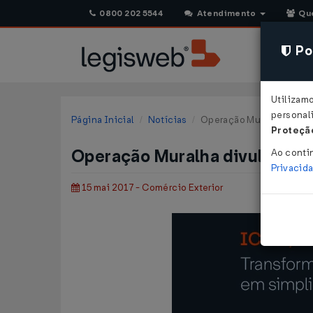
0800 202 5544
Atendimento
Qu
Pol
Utilizam
personali
Página Inicial
Notícias
Operação Muralha divulga
Proteção
Operação Muralha divulga o pr
Ao conti
Privacid
15 mai 2017 - Comércio Exterior