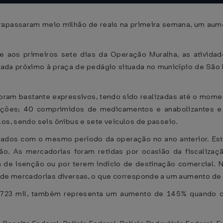
trapassaram meio milhão de reais na primeira semana, um a
 aos primeiros sete dias da Operação Muralha, as atividad
talada próximo à praça de pedágio situada no município de Sã
oram bastante expressivos, tendo sido realizadas até o mome
ições; 40 comprimidos de medicamentos e anabolizantes e
los, sendo seis ônibus e sete veículos de passeio.
os com o mesmo período da operação no ano anterior. Este
ção. As mercadorias foram retidas por ocasião da fiscaliza
a de isenção ou por terem indício de destinação comercial. 
s de mercadorias diversas, o que corresponde a um aumento d
$ 723 mil, também representa um aumento de 145% quando 