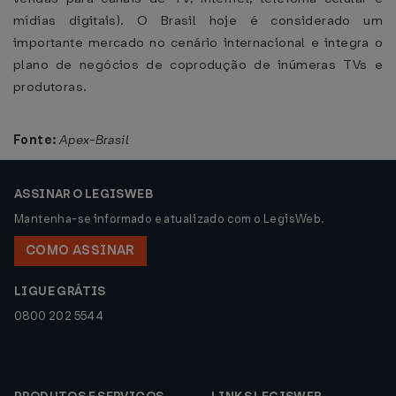
mídias digitais). O Brasil hoje é considerado um
importante mercado no cenário internacional e integra o
plano de negócios de coprodução de inúmeras TVs e
produtoras.
Fonte:
Apex-Brasil
ASSINAR O LEGISWEB
Mantenha-se informado e atualizado com o LegisWeb.
COMO ASSINAR
LIGUE GRÁTIS
0800 202 5544