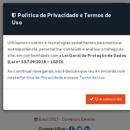
Política de Privacidade e Termos de
Uso
Acessar
Utilizamos cookies e tecnologias semelhantes para melhorar
sua experiência, personalizar conteúdo e analisar o tráfego do
site, em conformidade com a
Lei Geral de Proteção de Dados
Página Inicial
Notícias
(Lei nº 13.709/2018 – LGPD)
.
Produtoras vão ao VidCon US com o Brazilian Content...
Ao continuar navegando, você declara que leu e concorda com
nossa
Política de Privacidade
e nosso
Termo de Uso
.
Voltar
Produtoras vão ao VidCon US com o
Li e concordo
Brazilian Content
8 mai 2017 - Comércio Exterior
Compartilhar: