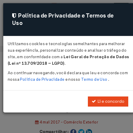
Política de Privacidade e Termos de
Uso
Acessar
Utilizamos cookies e tecnologias semelhantes para melhorar
sua experiência, personalizar conteúdo e analisar o tráfego do
site, em conformidade com a
Lei Geral de Proteção de Dados
Página Inicial
Notícias
(Lei nº 13.709/2018 – LGPD)
.
Brasil começa a importar energia do Uruguai...
Ao continuar navegando, você declara que leu e concorda com
nossa
Política de Privacidade
e nosso
Termo de Uso
.
Voltar
Brasil começa a importar energia do
Li e concordo
Uruguai
4 mai 2017 - Comércio Exterior
Compartilhar: