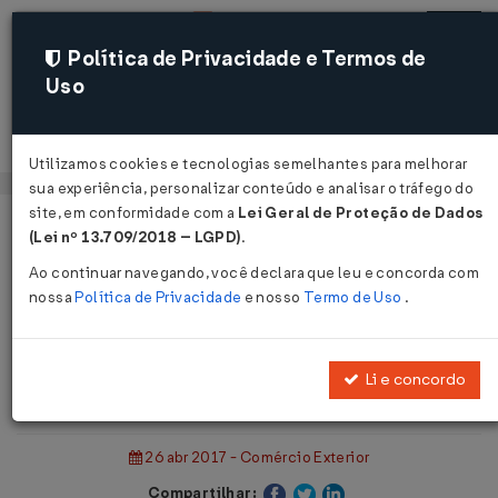
Política de Privacidade e Termos de
Uso
Acessar
Utilizamos cookies e tecnologias semelhantes para melhorar
sua experiência, personalizar conteúdo e analisar o tráfego do
site, em conformidade com a
Lei Geral de Proteção de Dados
Página Inicial
Notícias
(Lei nº 13.709/2018 – LGPD)
.
Empresa Atendida pelo PEIEX Concorre a Prêmio de € 1 Mi...
Ao continuar navegando, você declara que leu e concorda com
nossa
Política de Privacidade
e nosso
Termo de Uso
.
Voltar
Empresa Atendida pelo PEIEX
Li e concordo
Concorre a Prêmio de € 1 Mi
26 abr 2017 - Comércio Exterior
Compartilhar: