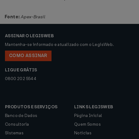
Fonte:
Apex-Brasil
ASSINAR O LEGISWEB
Mantenha-se informado e atualizado com o LegisWeb.
COMO ASSINAR
LIGUE GRÁTIS
0800 202 5544
PRODUTOS E SERVIÇOS
LINKS LEGISWEB
Banco de Dados
Página Inicial
Consultoria
Quem Somos
Sistemas
Notícias