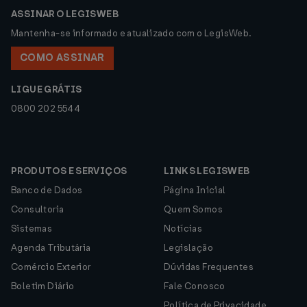
ASSINAR O LEGISWEB
Mantenha-se informado e atualizado com o LegisWeb.
COMO ASSINAR
LIGUE GRÁTIS
0800 202 5544
PRODUTOS E SERVIÇOS
LINKS LEGISWEB
Banco de Dados
Página Inicial
Consultoria
Quem Somos
Sistemas
Notícias
Agenda Tributária
Legislação
Comércio Exterior
Dúvidas Frequentes
Boletim Diário
Fale Conosco
Política de Privacidade