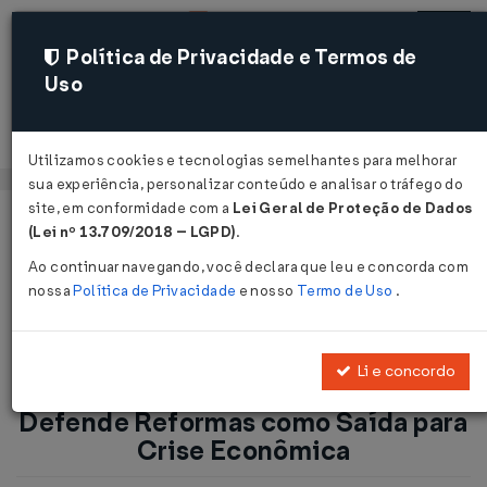
Política de Privacidade e Termos de
Uso
Acessar
Utilizamos cookies e tecnologias semelhantes para melhorar
sua experiência, personalizar conteúdo e analisar o tráfego do
site, em conformidade com a
Lei Geral de Proteção de Dados
Página Inicial
Notícias
(Lei nº 13.709/2018 – LGPD)
.
Primeiro-ministro da Espanha Defende Reformas como Saída
Ao continuar navegando, você declara que leu e concorda com
para Crise Econômica...
nossa
Política de Privacidade
e nosso
Termo de Uso
.
Voltar
Li e concordo
Primeiro-ministro da Espanha
Defende Reformas como Saída para
Crise Econômica